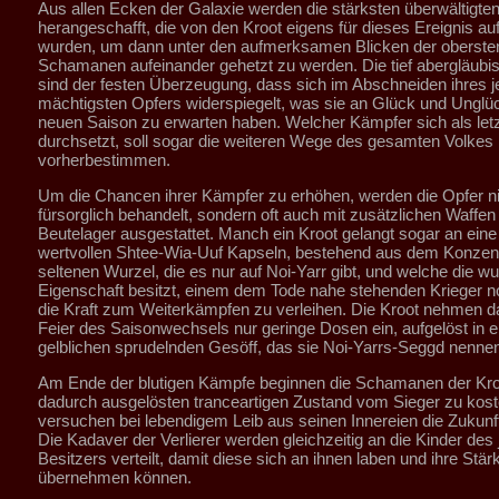
Aus allen Ecken der Galaxie werden die stärksten überwältigte
herangeschafft, die von den Kroot eigens für dieses Ereignis a
wurden, um dann unter den aufmerksamen Blicken der oberste
Schamanen aufeinander gehetzt zu werden. Die tief abergläubi
sind der festen Überzeugung, dass sich im Abschneiden ihres j
mächtigsten Opfers widerspiegelt, was sie an Glück und Unglüc
neuen Saison zu erwarten haben. Welcher Kämpfer sich als let
durchsetzt, soll sogar die weiteren Wege des gesamten Volkes
vorherbestimmen.
Um die Chancen ihrer Kämpfer zu erhöhen, werden die Opfer ni
fürsorglich behandelt, sondern oft auch mit zusätzlichen Waffen
Beutelager ausgestattet. Manch ein Kroot gelangt sogar an eine
wertvollen Shtee-Wia-Uuf Kapseln, bestehend aus dem Konzent
seltenen Wurzel, die es nur auf Noi-Yarr gibt, und welche die 
Eigenschaft besitzt, einem dem Tode nahe stehenden Krieger n
die Kraft zum Weiterkämpfen zu verleihen. Die Kroot nehmen d
Feier des Saisonwechsels nur geringe Dosen ein, aufgelöst in 
gelblichen sprudelnden Gesöff, das sie Noi-Yarrs-Seggd nennen
Am Ende der blutigen Kämpfe beginnen die Schamanen der Kro
dadurch ausgelösten tranceartigen Zustand vom Sieger zu kost
versuchen bei lebendigem Leib aus seinen Innereien die Zukunft
Die Kadaver der Verlierer werden gleichzeitig an die Kinder des 
Besitzers verteilt, damit diese sich an ihnen laben und ihre Stär
übernehmen können.