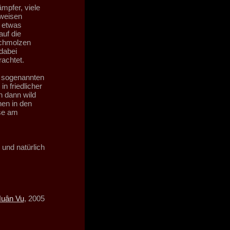
mpfer, viele
 weisen
 etwas
uf die
schmolzen
dabei
achtet.
m sogenannten
n friedlicher
n dann wild
nen in den
se am
und natürlich
uân Vu
, 2005