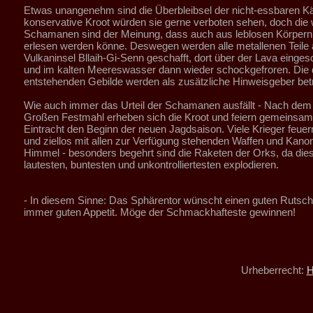
Etwas unangenehm sind die Überbleibsel der nicht-essbaren Kä
konservative Kroot würden sie gerne verboten sehen, doch die
Schamanen sind der Meinung, dass auch aus leblosen Körpern
erlesen werden könne. Deswegen werden alle metallenen Teile a
Vulkaninsel Bllaih-Gi-Senn geschafft, dort über der Lava einge
und im kalten Meereswasser dann wieder schockgefroren. Die 
entstehenden Gebilde werden als zusätzliche Hinweisgeber betr
Wie auch immer das Urteil der Schamanen ausfällt - Nach de
Großen Festmahl erheben sich die Kroot und feiern gemeinsam i
Eintracht den Beginn der neuen Jagdsaison. Viele Krieger feuer
und ziellos mit allen zur Verfügung stehenden Waffen und Kano
Himmel - besonders begehrt sind die Raketen der Orks, da die
lautesten, buntesten und unkontrolliertesten explodieren.
- In diesem Sinne: Das Sphärentor wünscht einen guten Rutsch 
immer guten Appetit. Möge der Schmackhafteste gewinnen!
Urheberrecht:
H