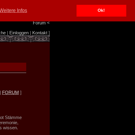
Portal
<
Weitere Infos
Ok!
Info/Impressum
<
Team
<
Forum
<
che
|
Einloggen
|
Kontakt
]
|
FORUM
]
root Stämme
eremonie,
s wissen.