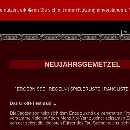
 nutzen, erkl�ren Sie sich mit deren Nutzung einverstanden.
[
Su
NEUJAHRSGEMETZEL
[
ERGEBNISSE
|
REGELN
|
SPIELERLISTE
|
RANGLISTE
Das Große Festmahl ...
Die Jagdsaison neigt sich dem Ende zu und die verstreuten K
versammeln sich auf dem Mond Noi-Yarr zu einer seltsamen Z
von der selbst die höchsten Führer des Tau-Sternenreichs nicht