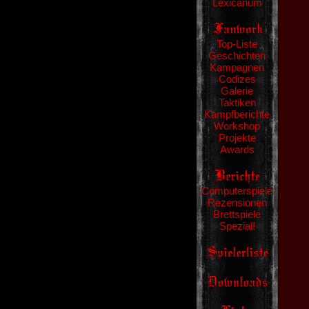
Lexicanum
Top-Liste
Geschichten
Kampagnen
Codizes
Galerie
Taktiken
Kampfberichte
Workshop
Projekte
Awards
Computerspiele
Rezensionen
Brettspiele
Spezial!