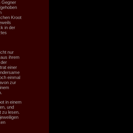
n Gegner
ufgehoben
n
schen Kroot
eweils
k in der
ztes
cht nur
 aus ihrem
 der
rat einer
wundersame
och einmal
avon zur
einem
.
ot in einem
en, und
 zu lesen.
jeweiligen
ken