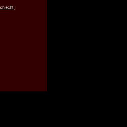
chlecht
]
zum Seitenanfang