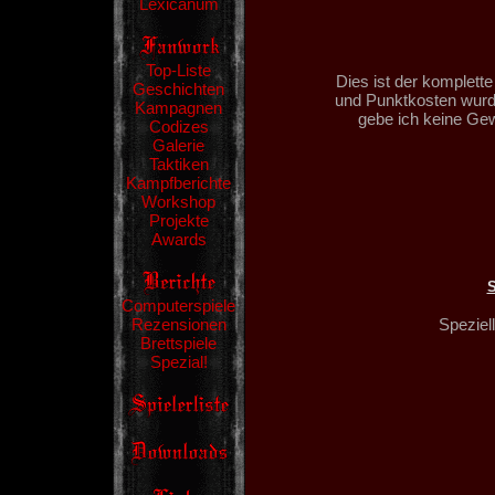
Lexicanum
Top-Liste
Dies ist der komplett
Geschichten
und Punktkosten wurd
Kampagnen
gebe ich keine Gew
Codizes
Galerie
Taktiken
Kampfberichte
Workshop
Projekte
Awards
Computerspiele
Speziel
Rezensionen
Brettspiele
Spezial!