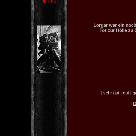
Lorgar war ein noch
Tor zur Hölle zu 
[
sehr gut
|
gut
|
g
[
D