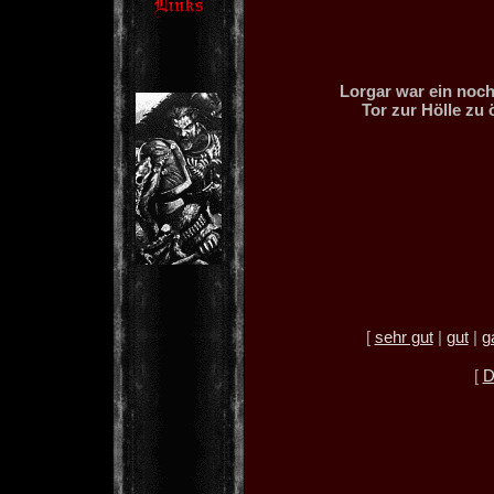
Lorgar war ein noch
Tor zur Hölle zu 
[
sehr gut
|
gut
|
g
[
D