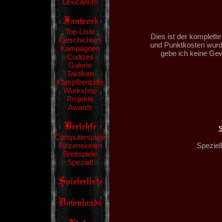
Lexicanum
Top-Liste
Dies ist der komplett
Geschichten
und Punktkosten wurd
Kampagnen
gebe ich keine Gew
Codizes
Galerie
Taktiken
Kampfberichte
Workshop
Projekte
Awards
Computerspiele
Speziel
Rezensionen
Brettspiele
Spezial!