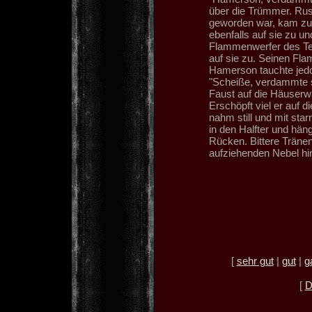
über die Trümmer. Ru
geworden war, kam zu s
ebenfalls auf sie zu u
Flammenwerfer des Te
auf sie zu. Seinen Fla
Hamerson tauchte jedoc
"Scheiße, verdammte s
Faust auf die Häuserwan
Erschöpft viel er auf di
nahm still und mit sta
in den Halfter und hä
Rücken. Bittere Tränen
aufziehenden Nebel hin
[
sehr gut
|
gut
|
g
[
D