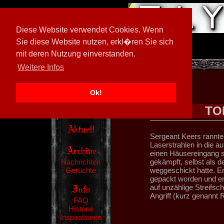
Diese Website verwendet Cookies. Wenn
Sie diese Website nutzen, erkl�ren Sie sich
mit deren Nutzung einverstanden.
[
600026/M3
]
Weitere Infos
Ok!
TO
Sergeant Keers rannte
Laserstrahlen in die auf
einen Häusereingang sc
Nachrichten
gekämpft, selbst als 
Gerüchte
weggeschickt hatte. Er
gepackt worden und ers
auf unzählige Streifsch
Angriff (kurz genannt 
FAQ
Historie
Inspirationen