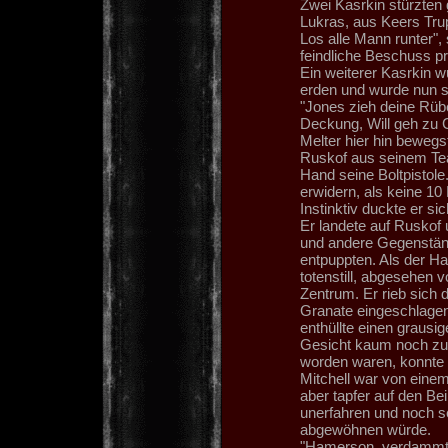
Zwei Kasrkin stürzten
Lukras, aus Keers Trup
Los alle Mann runter",
feindliche Beschuss pr
Ein weiterer Kasrkin w
erden und wurde nun so
"Jones zieh deine Rüb
Deckung, Will geh zu C
Melter hier hin bewegst
Ruskof aus seinem Team
Hand seine Boltpistole
erwidern, als keine 1
Instinktiv duckte er si
Er landete auf Ruskof u
und andere Gegenstände
entpuppten. Als der H
totenstill, abgesehen
Zentrum. Er rieb sich 
Granate eingeschlagen
enthüllte einen grausi
Gesicht kaum noch zu e
worden waren, konnte m
Mitchell war von einem 
aber tapfer auf den Be
unerfahren und noch s
abgewöhnen würde.
"Hamerson, verdammt wo