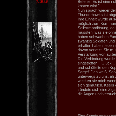
Befehle. Es ist eine r
kosten wird."
Nun sprach wieder der 
Thunderhawks ist abgest
Ihre Einheit wurde au
möglich zum Kommando
Selbstmordlösung, da s
müssten, was sie ohn
haben schwachen Funk
zwanzig Soldaten und v
erhalten haben, leben
davon verletzt. Sie müs
Verstärkung von auße
Die Verbindung wurde sc
eingetroffen... Glück...
und schüttelte den Kop
Sarge!" "Ich weiß. So v
unterwegs zu uns, also
wecken sie mich wenn 
sich gemütlich. Keers
zündete sich eine Ziga
die Augen und versuch
Eine Stunde später tr