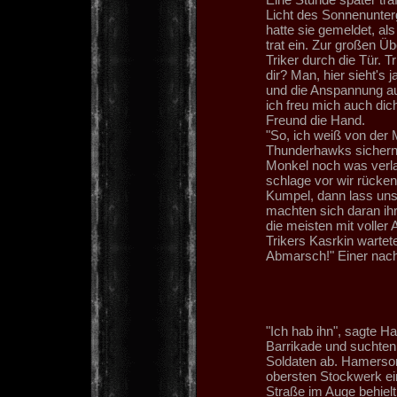
Licht des Sonnenunte
hatte sie gemeldet, al
trat ein. Zur großen Üb
Triker durch die Tür. Tr
dir? Man, hier sieht's
und die Anspannung auf
ich freu mich auch dic
Freund die Hand.
"So, ich weiß von der M
Thunderhawks sichern
Monkel noch was verlau
schlage vor wir rücken
Kumpel, dann lass uns
machten sich daran ihr
die meisten mit voller
Trikers Kasrkin warte
Abmarsch!" Einer nach
"Ich hab ihn", sagte H
Barrikade und suchten 
Soldaten ab. Hamerson 
obersten Stockwerk ein
Straße im Auge behielt.