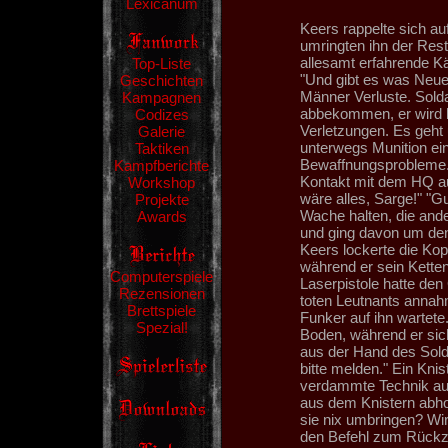
Lexicanum
Keers rappelte sich a
umringten ihn der Res
allesamt erfahrende Kä
Top-Liste
"Und gibt es was Neue
Geschichten
Männer Verluste. Sol
Kampagnen
abbekommen, er wird be
Codizes
Verletzungen. Es geht
Galerie
unterwegs Munition ei
Taktiken
Bewaffnungsprobleme. 
Kampfberichte
Kontakt mit dem HQ a
Workshop
wäre alles, Sarge!" "Gu
Projekte
Wache halten, die ande
Awards
und ging davon um den
Keers lockerte die Kopp
während er sein Ketten
Computerspiele
Laserpistole hatte den
Rezensionen
toten Leutnants annah
Brettspiele
Funker auf ihn wartete
Spezial!
Boden, während er sich
aus der Hand des Sol
bitte melden." Ein Kni
verdammte Technik aus
aus dem Knistern abho
sie nix umbringen? Wir 
den Befehl zum Rückzu