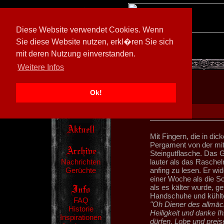
Diese Website verwendet Cookies. Wenn
Sie diese Website nutzen, erkl�ren Sie sich
mit deren Nutzung einverstanden.
[
594026/M3
]
Weitere Infos
Ok!
Mit Fingern, die in d
Pergament von der mi
Steingutflasche. Das 
Nachrichten
lauter als das Raschel
Gerüchte
anfing zu lesen. Er wi
einer Woche als die Sc
als es kälter wurde, ge
Handschuhe und kühlt
FAQ
"Oh Diener des allmäch
Historie
Heiligkeit und danke I
Inspirationen
dürfen. Lobe und preise