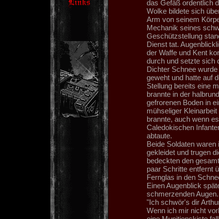
das Gefäß ordentlich 
Wolke bildete sich übe
Arm von seinem Körper
Mechanik seines schwer
Geschützstellung sta
Dienst tat. Augenblick
der Waffe und Kent kon
durch und setzte sich
Dichter Schnee wurde 
geweht und hatte auf 
Stellung bereits eine 
brannte in der halbru
gefrorenen Boden in e
mühseliger Kleinarbeit
brannte, auch wenn es
Caledokischen Infante
abtaute.
Beide Soldaten waren 
gekleidet und trugen d
bedeckten den gesamte
paar Schritte entfernt
Fernglas in den Schne
Einen Augenblick späte
schmerzenden Augen. 
"Ich schwör's dir Arthu
Wenn ich mir nicht vor
eine Munitionskiste fa