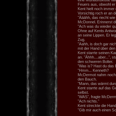
Feuers aus, obwohl er 
Kent hielt noch immer
Vorsichtig roch er an d
"Ääähh, das riecht wi
McDonnel. Erinnerst du
"Ach was du wieder qu
Ohne auf Kents Antwo
an seine Lippen. Er l
Zug.
"Aahh, is doch gar nich
mit der Hand über den
Kent starrte seinen K
an. "Ähhh....aber...", 
den schweren Bolter.
"Was is? Hast du das Ei
"Hmm... Kenneth?
McDermot nahm noch e
den Bauch.
"Mann, das wärmt durc
Kent starrte auf das
selbst.
"WAS", fragte McDermo
"Ach nichts."
Kent streckte die Hand
"Gib mir auch einen Sc