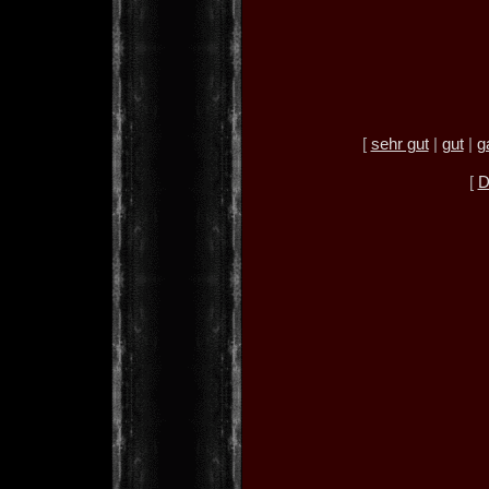
[
sehr gut
|
gut
|
g
[
D