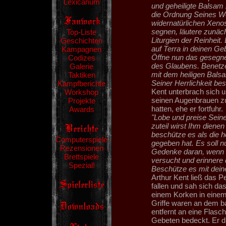
Lexicanum
und geheiligte Balsam
die Ordnung Seines Wo
widernatürlichen Xeno
segnen, läutere zunäc
Top-Liste
Liturgien der Reinheit.
Geschichten
auf Terra in deinen Ge
Kampagnen
Öffne nun das gesegne
Codizes
des Glaubens. Benetze
Galerie
mit dem heiligen Bals
Taktiken
Seiner Herrlichkeit be
Kampfberichte
Kent unterbrach sich u
Workshop
seinen Augenbrauen zu 
Projekte
hatten, ehe er fortfuhr.
Awards
"Lobe und preise Seine
zuteil wirst Ihm diene
beschütze es als die h
Computerspiele
gegeben hat. Es soll n
Rezensionen
Gedenke daran, wenn s
Brettspiele
versucht und erinnere 
Spezial!
Beschütze es mit dein
Arthur Kent ließ das 
fallen und sah sich da
einem Korken in eine
Griffe waren an dem b
entfernt an eine Flas
Gebeten bedeckt. Er d