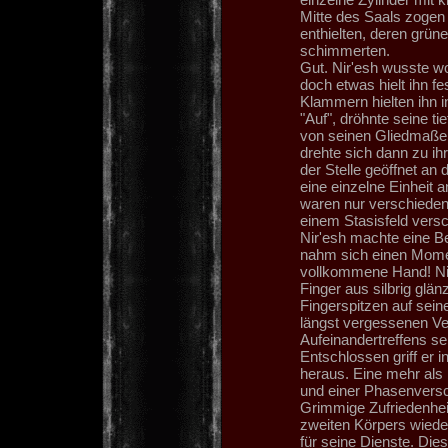
Mitte des Saals zogen
enthielten, deren grün
schimmerten.
Gut. Nir'esh wusste wo 
doch etwas hielt ihn fe
Klammern hielten ihn in
"Auf", dröhnte seine 
von seinen Gliedmaßen
drehte sich dann zu ih
der Stelle geöffnet an 
eine einzelne Einheit 
waren nur verschiedene
einem Stasisfeld vers
Nir'esh machte eine B
nahm sich einen Momen
vollkommene Hand! Nic
Finger aus silbrig glän
Fingerspitzen auf sein
längst vergessenen Ve
Aufeinandertreffens se
Entschlossen griff er 
heraus. Eine mehr als
und einer Phasenvers
Grimmige Zufriedenheit
zweiten Körpers wiede
für seine Dienste. Dies