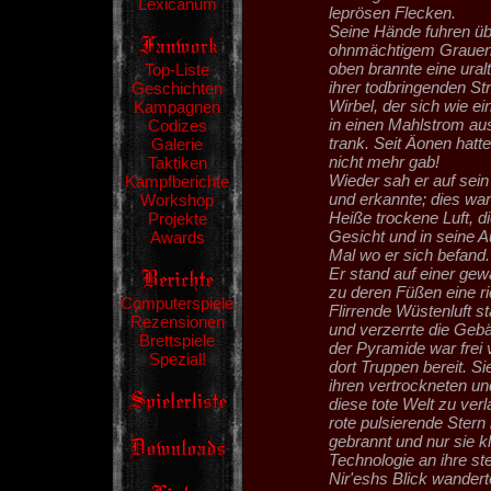
Lexicanum
leprösen Flecken.
Seine Hände fuhren üb
ohnmächtigem Grauen e
oben brannte eine ural
Top-Liste
ihrer todbringenden St
Geschichten
Wirbel, der sich wie ei
Kampagnen
in einen Mahlstrom au
Codizes
trank. Seit Äonen hatt
Galerie
nicht mehr gab!
Taktiken
Wieder sah er auf sei
Kampfberichte
und erkannte; dies war 
Workshop
Heiße trockene Luft, d
Projekte
Gesicht und in seine 
Awards
Mal wo er sich befand.
Er stand auf einer gew
zu deren Füßen eine ri
Computerspiele
Flirrende Wüstenluft s
Rezensionen
und verzerrte die Geb
Brettspiele
der Pyramide war frei
Spezial!
dort Truppen bereit. Si
ihren vertrockneten un
diese tote Welt zu ver
rote pulsierende Stern
gebrannt und nur sie k
Technologie an ihre st
Nir'eshs Blick wander