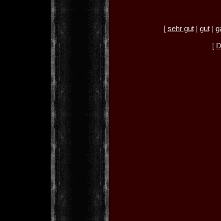
[
sehr gut
|
gut
|
g
[
D