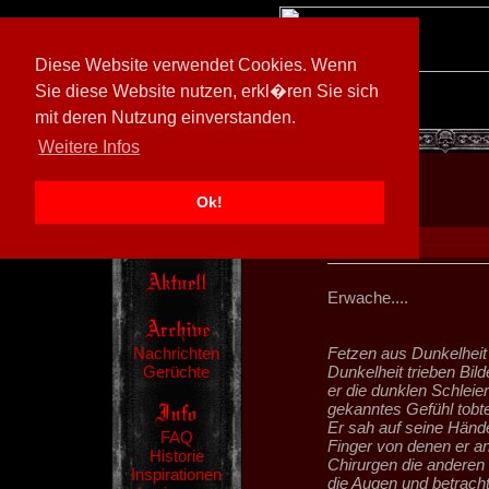
Diese Website verwendet Cookies. Wenn
Sie diese Website nutzen, erkl�ren Sie sich
mit deren Nutzung einverstanden.
[
600026/M3
]
Weitere Infos
Ok!
Erwache....
Nachrichten
Fetzen aus Dunkelheit
Gerüchte
Dunkelheit trieben Bilde
er die dunklen Schleie
gekanntes Gefühl tobte
Er sah auf seine Hän
FAQ
Finger von denen er an
Historie
Chirurgen die anderen
Inspirationen
die Augen und betracht