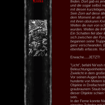
finden. Dort gab es je
und die sogar selbst 
mit diesen kurzlebigen
Sein Zorn auf diese ä
dem Moment an als er v
mit ihren obskuren Kre
Welten die nun von sc
wurden. Welten die IH
Ein Schatten fiel über 
sich zwischen der Pyr
begannen seine Truppe
ganz verschwanden. Bef
ebenfalls erfasste. Nu
Erwache.....JETZT!
"Licht", befahl Nir'es
Beleuchtungseinheiten
Zwielicht in dem groß
Vor seinen Augen breit
hunderte von Metern l
Objekte in Dreifachrei
graubraunem Staub be
dieser Objekte schie
sein.
In der Ferne konnte N
einzelne Zylinder mit 