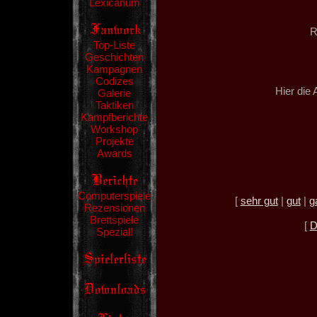
Lexicanum
R
Top-Liste
Geschichten
Kampagnen
Codizes
Hier die
Galerie
Taktiken
Kampfberichte
Workshop
Projekte
Awards
Computerspiele
[
sehr gut
|
gut
|
g
Rezensionen
Brettspiele
[
D
Spezial!