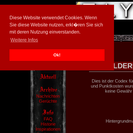
Diese Website verwendet Cookies. Wenn
Sie diese Website nutzen, erkl�ren Sie sich
mit deren Nutzung einverstanden.
[
594026/M3
]
Weitere Infos
Ok!
CHALDER
Dies ist der Codex f
und Punktkosten wurd
keine Gewähr 
Nachrichten
Gerüchte
FAQ
Hintergrundma
Historie
Inspirationen