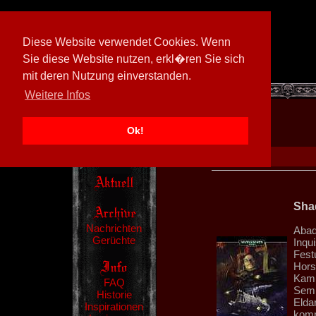
Diese Website verwendet Cookies. Wenn
Sie diese Website nutzen, erkl�ren Sie sich
mit deren Nutzung einverstanden.
[
600026/M3
]
Weitere Infos
Ok!
Sha
Nachrichten
Abad
Gerüchte
Inqui
Fest
Hors
Kamp
FAQ
Semp
Historie
Eldar
Inspirationen
komm