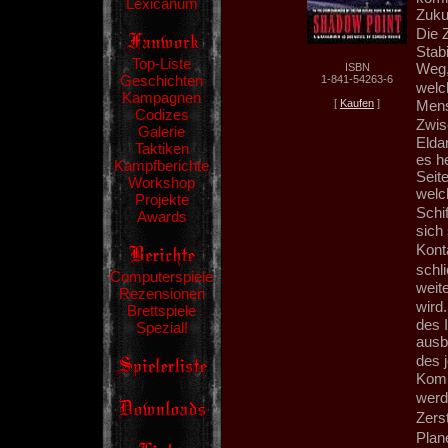
Lexicanum
Zukun
Die 
Stab
Top-Liste
Weg,
ISBN
Geschichten
1-841-54263-6
welc
Kampagnen
[
Kaufen
]
Mens
Codizes
Zwis
Galerie
Eldar
Taktiken
es h
Kampfberichte
Seite
Workshop
welc
Projekte
Schi
Awards
sich
Kont
schl
Computerspiele
weite
Rezensionen
wird
Brettspiele
des 
Spezial!
ausb
des 
Komm
werd
Zers
Plane