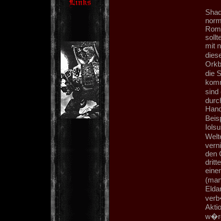
Shad
norm
Roma
soll
mit 
dies
Orkb
die 
komm
sind
durc
Hand
Beisp
Iols
Welt
vern
den 
dritt
eine
(man
Elda
verb
Akti
w�rd