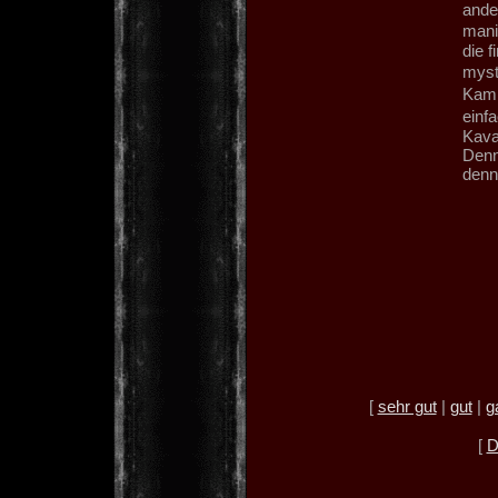
ander
mani
die f
myst
Kamm
einfa
Kaval
Denn
denn
[
sehr gut
|
gut
|
g
[
D