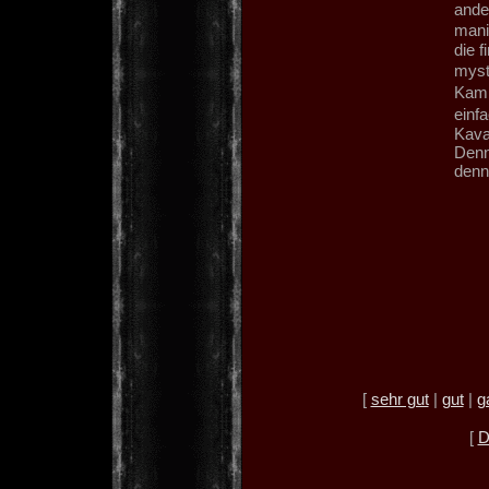
ander
mani
die f
myst
Kamm
einfa
Kaval
Denn
denn
[
sehr gut
|
gut
|
g
[
D