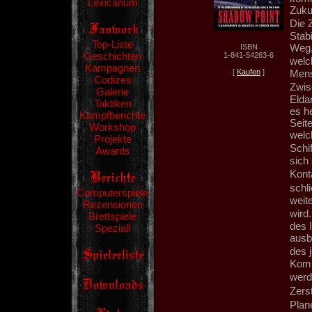
Lexicanum
Zukun
Die 
Stab
Top-Liste
Weg,
ISBN
Geschichten
1-841-54263-6
welc
Kampagnen
[
Kaufen
]
Mens
Codizes
Zwis
Galerie
Eldar
Taktiken
es h
Kampfberichte
Seite
Workshop
welc
Projekte
Schi
Awards
sich
Kont
schl
Computerspiele
weite
Rezensionen
wird
Brettspiele
des 
Spezial!
ausb
des 
Komm
werd
Zers
Plane