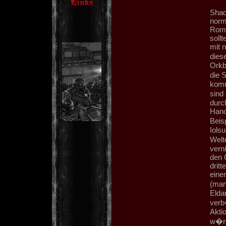
Shad
norm
Roma
soll
mit 
dies
Orkb
die 
komm
sind
durc
Hand
Beisp
Iols
Welt
vern
den 
dritt
eine
(man
Elda
verb
Akti
w�rd