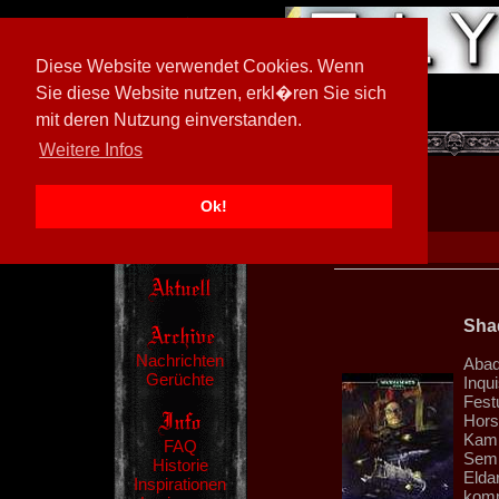
Diese Website verwendet Cookies. Wenn
Sie diese Website nutzen, erkl�ren Sie sich
mit deren Nutzung einverstanden.
[
605026/M3
]
Weitere Infos
Ok!
Sha
Nachrichten
Abad
Gerüchte
Inqui
Fest
Hors
Kamp
FAQ
Semp
Historie
Eldar
Inspirationen
komm