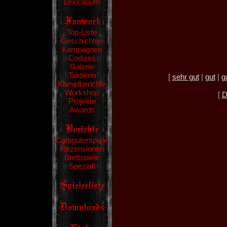
Lexicanum
Top-Liste
Geschichten
Kampagnen
Codizes
Galerie
Taktiken
[
sehr gut
|
gut
|
g
Kampfberichte
Workshop
[
D
Projekte
Awards
Computerspiele
Rezensionen
Brettspiele
Spezial!