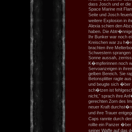
dass Josch und er die
Space Marine mit Fla
Seite und Josch feuer
weitere Explosion in i
Alexia schien den Abzu
haben. Die Abtr�nnige
Ihr Bunker war noch ein
Kreischen war zu h�r
brachten ihre Melterbom
Schwestern sprangen v
Sonne aussah, zerriss
K�mpferinnen noch weit
Servoanzeigen in ihrem
gelben Bereich. Sie rap
Betonsplitter ragte aus
und beugte sich �ber s
sch�tzen ist fehlgesc
nicht," sprach ihre An
gerechten Zorn des Im
neuer Kraft durchst�rm
und ihre Trauer entgeg
Caps rannte durch den
rollte ein Panzer �ber
seiner Waffe auf das 