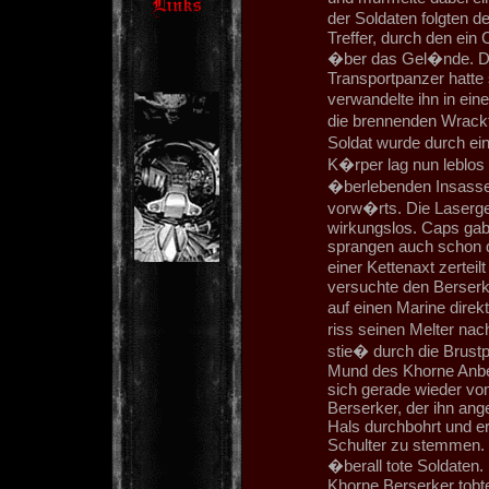
der Soldaten folgten d
Treffer, durch den ei
�ber das Gel�nde. Der
Transportpanzer hatte 
verwandelte ihn in ein
die brennenden Wrackt
Soldat wurde durch e
K�rper lag nun leblos
�berlebenden Insasse
vorw�rts. Die Laserg
wirkungslos. Caps gab 
sprangen auch schon d
einer Kettenaxt zertei
versuchte den Berserk
auf einen Marine direk
riss seinen Melter na
stie� durch die Brust
Mund des Khorne Anbe
sich gerade wieder vo
Berserker, der ihn ang
Hals durchbohrt und e
Schulter zu stemmen. 
�berall tote Soldaten
Khorne Berserker tobte