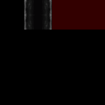
w
[ Copyright © 2001 by Tobia
Im
>