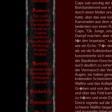
Lexicanum
Caps sah unruhig der
Bombardement war er 
durch einen Melter ers
Top-Liste
hatte, aber das war ke
Geschichten
Kameraden aus dem alt
Kampagnen
bedienten nun einen R
Codizes
Caps. "Ok. Jungs, unser
Galerie
Dampf machen, aber es
Taktiken
f�r den Imperator," sa
Kampfberichte
Workshop
wie ein Echo: "F�r de
Projekte
als sie die Kultistenb
Awards
konzentrierte sich wie
der Basilisken-Gescho
auch deutlich zu sehe
Computerspiele
der Vormarsch der Verr
Rezensionen
Augen, sie hatten gera
Brettspiele
knieenden Schwestern 
Spezial!
Waffen und das Auflad
Gr�ben und von den B
und über das Feld kam 
zu h�ren und erste Ei
Dreck regnete auf die
schwere Waffen begann
und murmelte dabei ei