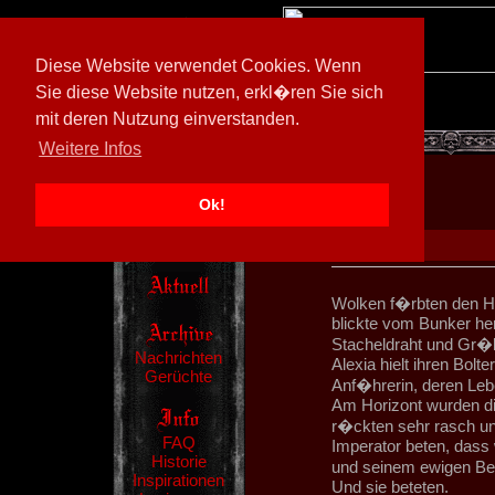
Diese Website verwendet Cookies. Wenn
Sie diese Website nutzen, erkl�ren Sie sich
mit deren Nutzung einverstanden.
[
600026/M3
]
Weitere Infos
Ok!
Wolken f�rbten den Hi
blickte vom Bunker he
Stacheldraht und Gr�b
Nachrichten
Alexia hielt ihren Bolte
Gerüchte
Anf�hrerin, deren Le
Am Horizont wurden di
r�ckten sehr rasch un
FAQ
Imperator beten, dass
Historie
und seinem ewigen Besc
Inspirationen
Und sie beteten.