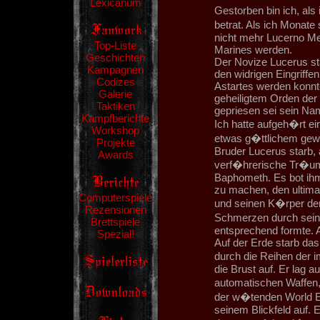
Lexicanum
Gestorben bin ich, al
betrat. Als ich Monat
nicht mehr Lucerno Mer
Top-Liste
Marines werden.
Geschichten
Der Novize Lucerus star
Kampagnen
den widrigen Eingriffe
Codizes
Astartes werden konnt
Galerie
geheiligtem Orden der
Taktiken
gepriesen sei sein Na
Kampfberichte
Ich hatte aufgeh�rt e
Workshop
etwas g�ttlichem gew
Projekte
Bruder Lucerus starb, 
Awards
verf�hrerische Tr�u
Baphometh. Es bot ihm
zu machen, den ultima
Computerspiele
und seinen K�rper de
Rezensionen
Schmerzen durch sei
Brettspiele
entsprechend formte. 
Spezial!
Auf der Erde starb da
durch die Reihen der 
die Brust auf. Er lag au
automatischen Waffen,
der w�tenden World E
seinem Blickfeld auf. E