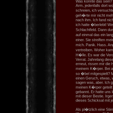
Was konnte das sein?
Arm, jedenfalls dort w
schreien, ich versucht
geh�rte mir nicht meh
nach ihm. Ich fand nic
ich hatte �berlebt! We
Schlachtfeld. Dann du
auf einmal das ein lan
einer. Sie streiften m
mich. Panik. Hass. An
vertreiben. Woher kam
H�lle. Es war die V
Verrat. Jahrelang dies
erneut, rissen mir die
meinem K�rper. Bei al
so �bel mitgespielt? 
einen Geruch, etwas, 
sagen was, aber. Ich g
meinen K�rper geteilt 
gebannt. Er hatte uns 
mit dieser Bestie. Irg
dieses Schicksal mit 
Als pl�tzlich eine Sti