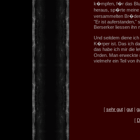
k�mpfen, f�r das Blut 
heraus, sp�rte meine 
versammelten Br�der,
"Er ist auferstanden,"
Berserker liessen ihn
Und seitdem diene ich 
K�rper ist. Das ich d
das habe ich mir die l
Orden. Man erweckte m
vielmehr ein Teil von 
[
sehr gut
|
gut
|
g
[
D