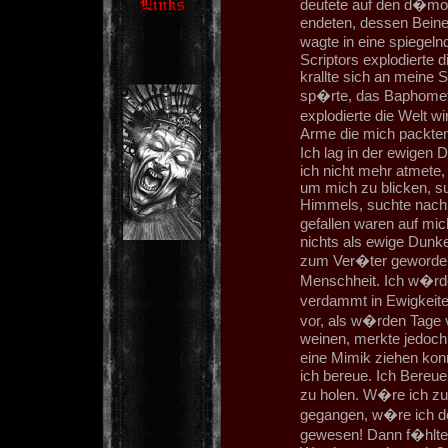
deutete auf den d�mo
endeten, dessen Beine
wagte in eine spiege
Scriptors explodierte
krallte sich an meine 
sp�rte, das Baphometh
explodierte die Welt w
Arme die mich packten
Ich lag in der ewigen
ich nicht mehr atmete,
um mich zu blicken, s
Himmels, suchte nach d
gefallen waren auf m
nichts als ewige Dunke
zum Ver�ter geworden
Menschheit. Ich w�rde
verdammt in Ewigkeit
vor, als w�rden Tage 
weinen, merkte jedoch
eine Mimik ziehen kon
ich bereue. Ich Bereu
zu holen. W�re ich zu
gegangen, w�re ich do
gewesen! Dann f�hlte