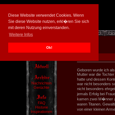
Diese Website verwendet Cookies. Wenn
Sie diese Website nutzen, erkl�ren Sie sich
mit deren Nutzung einverstanden.
[
597026/M3
]
Weitere Infos
Ok!
Geboren wurde ich als
Mutter war die Tochte
hatte und dessen Konto
Nachrichten
war nicht besonders sc
Gerüchte
nicht besonders ehrgei
jemals Erfolg bei Frau
kamen zwei M�nner z
FAQ
waren Titanen. Gewalt
Historie
von einer kleinen Arm
Inspirationen