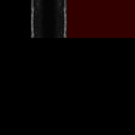
w
[ Copyright © 2001 by Tobia
Im
>