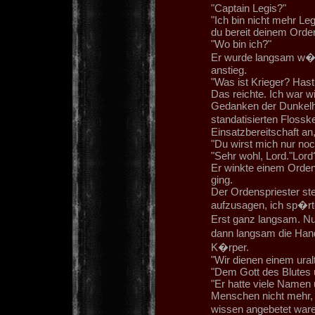
"Captain Legis?"
"Ich bin nicht mehr Le
du bereit deinem Orde
"Wo bin ich?"
Er wurde langsam w�t
anstieg.
"Was ist Krieger? Has
Das reichte. Ich war w
Gedanken der Dunkelhei
standatisierten Floss
Einsatzbereitschaft an,
"Du wirst mich nur noc
"Sehr wohl, Lord."Lor
Er winkte einem Ordens
ging.
Der Ordenspriester ste
aufzusagen, ich sp�r
Erst ganz langsam. Nur
dann langsam die Hand
K�rper.
"Wir dienen einem uralt
"Dem Gott des Blutes u
"Er hatte viele Namen 
Menschen nicht mehr, 
wissen angebetet ware