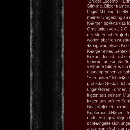
"Bruder Lucerno?" Eri
Stimme. Bilder kamen.
Legis! Mit einer bet
meiner Umgebung zu m
K�rper, sp�rte das ic
Gravitation von 1,2 G
der Meeresoberfl�che 
woher, aber ich wusst
�brig war, etwas Kno
K�rper eines Sentex A
Kokon, den ich bisher 
Inneren tun konnte. "Ic
vertraute Stimme. Ich 
ausgesprochen zu hab
"Hier unten." Ich b�ck
groteske Gestalt. Ich 
ungef�hren Formen, di
lugten aus seinem Mun
lugten aus seinen Sch
Bocksh�rner, herum. E
Kupferbeschl�gen. Je
endeten in gewaltigen 
schl�ngelte sich unge
aus seinen Schultern 