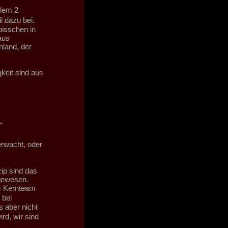
lem 2
l dazu bei.
bisschen in
aus
land, der
gkeit sind aus
"
erwacht, oder
zip sind das
igewesen.
m Kernteam
 bei
 aber nicht
d, wir sind