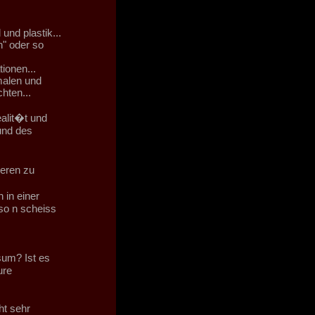
und plastik...
h" oder so
ionen...
malen und
hten...
ealit�t und
und des
deren zu
 in einer
 so n scheiss
sum? Ist es
ure
ht sehr