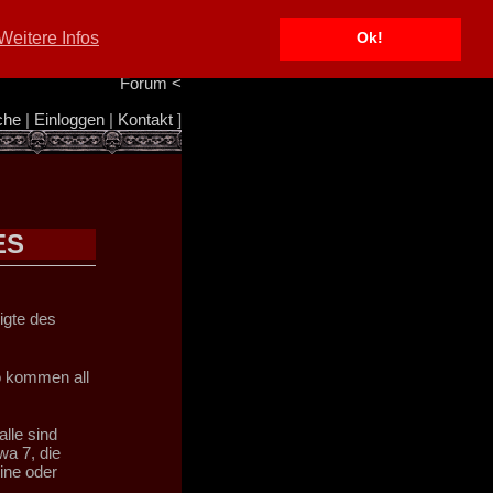
Portal
<
Weitere Infos
Ok!
Info/Impressum
<
Team
<
Forum
<
che
|
Einloggen
|
Kontakt
]
ES
igte des
o kommen all
lle sind
wa 7, die
ine oder