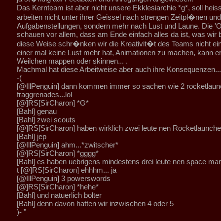
Das Kernteam ist aber nicht unsere Ekklesiarchie *g*, soll heiss
arbeiten nicht unter ihrer Geissel nach strengen Zeitpl�nen und
Aufgabenstellungen, sondern mehr nach Lust und Laune. Die '
schauen vor allem, dass am Ende einfach alles da ist, was wir 
diese Weise schr�nken wir die Kreativit�t des Teams nicht ei
einer mal keine Lust mehr hat, Animationen zu machen, kann er
Weilchen mappen oder skinnen... .
Machmal hat diese Arbeitweise aber auch ihre Konsequenzen... 
-(
[@IllPenguin] dann kommen immer so sachen wie 2 rocketlaunc
fraggrenades...lol
[@]RS[SirCharon] *G*
[Bahl] genau
[Bahl] zwei scouts
[@]RS[SirCharon] haben wirklich zwei leute nen Rocketlaunch
[Bahl] jep
[@IllPenguin] ahm...*zwitscher*
[@]RS[SirCharon] *gggg*
[Bahl] es haben uebrigens mindestens drei leute nen space ma
t [@]RS[SirCharon] ehhhm... ja
[@IllPenguin] 3 powerswords
[@]RS[SirCharon] *hehe*
[Bahl] und natuerlich bolter
[Bahl] denn davon hatten wir inzwischen 4 oder 5
)- "