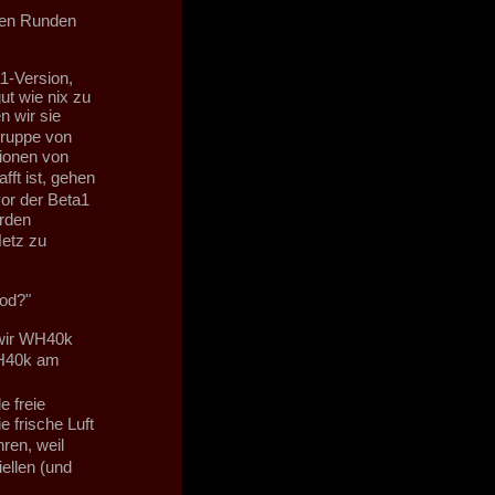
sten Runden
1-Version,
ut wie nix zu
n wir sie
Gruppe von
ionen von
t ist, gehen
or der Beta1
rden
Netz zu
od?"
l wir WH40k
WH40k am
e freie
 frische Luft
ren, weil
iellen (und