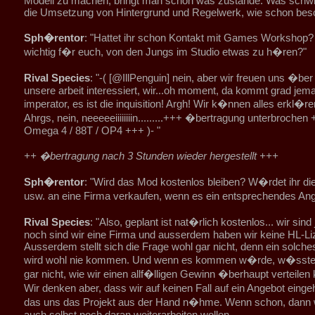
Modell zu machen, bringt man schon was zustande. Was schwieri
die Umsetzung von Hintergrund und Regelwerk, wie schon besc
Sph�rentor
: "Hattet ihr schon Kontakt mit Games Workshop
wichtig f�r euch, von den Jungs im Studio etwas zu h�ren?"
Rival Species
: "-( [@IllPenguin] nein, aber wir freuen uns �ber 
unsere arbeit interessiert, wir...oh moment, da kommt grad jem
imperator, es ist die inquisition! Argh! Wir k�nnen alles erkl�ren
Ahrgs, nein, neeeeeiiiiiiiin.........+++ �bertragung unterbrochen
Omega 4 / 88T / OP4 +++ )- "
++ �bertragung nach 3 Stunden wieder hergestellt +++
Sph�rentor
: "Wird das Mod kostenlos bleiben? W�rdet ihr di
usw. an eine Firma verkaufen, wenn es ein entsprechendes A
Rival Species
: "Also, geplant ist nat�rlich kostenlos... wir sin
noch sind wir eine Firma und ausserdem haben wir keine HL-Li
Ausserdem stellt sich die Frage wohl gar nicht, denn ein solch
wird wohl nie kommen. Und wenn es kommen w�rde, w�ssten
gar nicht, wie wir einen allf�lligen Gewinn �berhaupt verteilen 
Wir denken aber, dass wir auf keinen Fall auf ein Angebot ein
das uns das Projekt aus der Hand n�hme. Wenn schon, dann
auch selbst noch daran weiterarbeiten wollen.