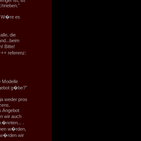
ger ist, ist
hrieben."
? W�re es
alle, die
and...beim
! Bitte!
 +++ referenz:
e Modelle
ngebot g�be?"
d ja weder pros
zens.
es Angebot
 wir auch
k�nnten... .
gehen w�rden,
 w�rden wir