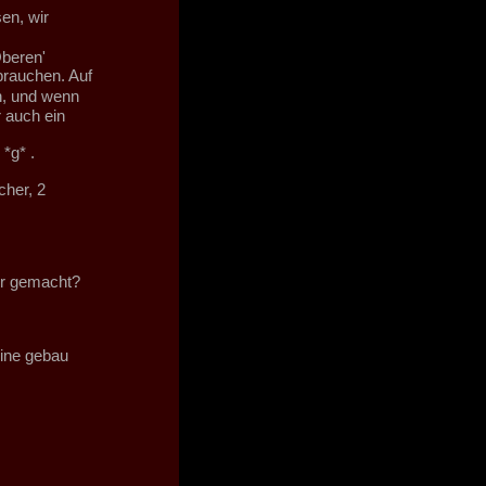
en, wir
Oberen'
brauchen. Auf
n, und wenn
 auch ein
*g* .
her, 2
er gemacht?
rine gebau