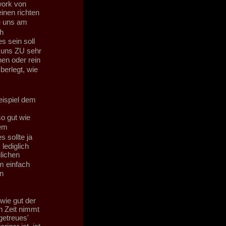
work von
inen richten
e uns am
h
s sein soll
 uns ZU sehr
en oder rein
erlegt, wie
eispiel dem
o gut wie
dem
 sollte ja
lediglich
lichen
m einfach
n
wie gut der
h Zeit nimmt
getreues'