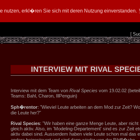
 nutzen, erkl�ren Sie sich mit deren Nutzung einverstanden.
[
Su
INTERVIEW MIT RIVAL SPECI
Interview mit dem Team von
Rival Species
vom 19.02.02 (beteil
Teams: Bahl, Charon, IllPenguin)
Sph�rentor
: "Wieviel Leute arbeiten an dem Mod zur Zeit? W
die Leute her?"
Rival Species
: "Wir haben eine ganze Menge Leute, aber nicht a
gleich aktiv. Also, im 'Modeling-Departement' sind es zur Zeit et
aktiv dabei sind. Ausserdem haben viele Leute schon mal das e
andere beigesteuert und sind dann wieder von der Bildfl�che