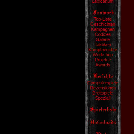
Lexicanum
Top-Liste
Geschichten
Kampagnen
Codizes
Galerie
Taktiken
Kampfberichte
Workshop
Projekte
Awards
Computerspiele
Rezensionen
Brettspiele
Spezial!