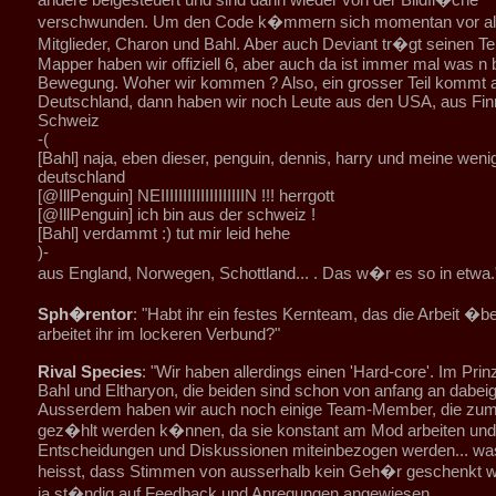
verschwunden. Um den Code k�mmern sich momentan vor al
Mitglieder, Charon und Bahl. Aber auch Deviant tr�gt seinen Tei
Mapper haben wir offiziell 6, aber auch da ist immer mal was n 
Bewegung. Woher wir kommen ? Also, ein grosser Teil kommt 
Deutschland, dann haben wir noch Leute aus den USA, aus Finn
Schweiz
-(
[Bahl] naja, eben dieser, penguin, dennis, harry und meine weni
deutschland
[@IllPenguin] NEIIIIIIIIIIIIIIIIIIIN !!! herrgott
[@IllPenguin] ich bin aus der schweiz !
[Bahl] verdammt :) tut mir leid hehe
)-
aus England, Norwegen, Schottland... . Das w�r es so in etwa.
Sph�rentor
: "Habt ihr ein festes Kernteam, das die Arbeit �b
arbeitet ihr im lockeren Verbund?"
Rival Species
: "Wir haben allerdings einen 'Hard-core'. Im Prin
Bahl und Eltharyon, die beiden sind schon von anfang an dabe
Ausserdem haben wir auch noch einige Team-Member, die zu
gez�hlt werden k�nnen, da sie konstant am Mod arbeiten und
Entscheidungen und Diskussionen miteinbezogen werden... was
heisst, dass Stimmen von ausserhalb kein Geh�r geschenkt wir
ja st�ndig auf Feedback und Anregungen angewiesen.