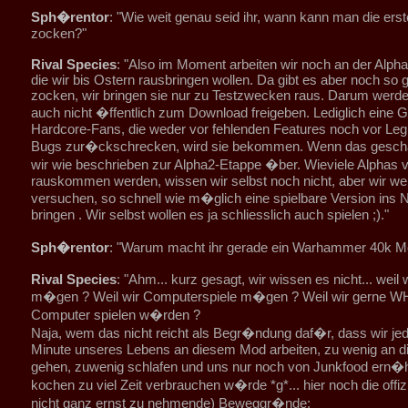
Sph�rentor
: "Wie weit genau seid ihr, wann kann man die er
zocken?"
Rival Species
: "Also im Moment arbeiten wir noch an der Alpha
die wir bis Ostern rausbringen wollen. Da gibt es aber noch so g
zocken, wir bringen sie nur zu Testzwecken raus. Darum werde
auch nicht �ffentlich zum Download freigeben. Lediglich eine 
Hardcore-Fans, die weder vor fehlenden Features noch vor Leg
Bugs zur�ckschrecken, wird sie bekommen. Wenn das geschaff
wir wie beschrieben zur Alpha2-Etappe �ber. Wieviele Alphas v
rauskommen werden, wissen wir selbst noch nicht, aber wir we
versuchen, so schnell wie m�glich eine spielbare Version ins 
bringen . Wir selbst wollen es ja schliesslich auch spielen ;)."
Sph�rentor
: "Warum macht ihr gerade ein Warhammer 40k M
Rival Species
: "Ahm... kurz gesagt, wir wissen es nicht... wei
m�gen ? Weil wir Computerspiele m�gen ? Weil wir gerne 
Computer spielen w�rden ?
Naja, wem das nicht reicht als Begr�ndung daf�r, dass wir jed
Minute unseres Lebens an diesem Mod arbeiten, zu wenig an die
gehen, zuwenig schlafen und uns nur noch von Junkfood ern�h
kochen zu viel Zeit verbrauchen w�rde *g*... hier noch die offiz
nicht ganz ernst zu nehmende) Beweggr�nde: