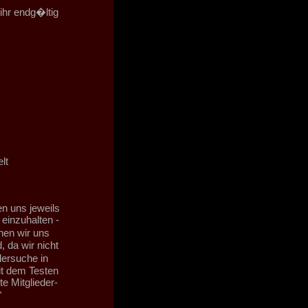
 ihr endg�ltig
lt
en uns jeweils
 einzuhalten -
en wir uns
 da wir nicht
lersuche in
it dem Testen
e Mitglieder-
"