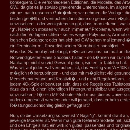
konsequent. Die verschiedenen Editionen, die Modelle, das Art
GW...da gibt es ja sowiso gravierende Unterschiede. Im allgeme
wir uns nach unserem Gutd�nken; wir nehmen die Vorlage, di
besten gef�llt und versuchen dann diese so genau wie m�glic
umzusetzen - oder wenigstens so gut, dass man erkennt, was e
*g*. Nat�rlich stossen wir auch immer auf Probleme, wenn wir
nach den Vorlagen richten - sei es wegen Polycounts, Animation
logischen Belangen; oder hat sich bei GW schon mal jemand �b
ein Terminator mit Powerfist seinen Sturmbolter nachl�dt...?
Was das Gameplay anbelangt, m�ssen wir uns nun mal an die
Notwendigkeiten eines Shooters halten - so k�nnen wir zum B
Nahkampf nicht so viel Gewicht geben, wie er im Tabletop hat.
Was wir auf jeden Fall versuchen, ist, das Feeling von WH40K s
m�glich r�berzubringen - und das mit m�glichst viel gesun
Menschenverstand und Kreativit�t, und nicht Regelkonform... es
jedem 40k-Spieler bewusst sein, dass die Regeln des Tabletops 
dazu da sind, einen lebendigen Hintergrund spielbar und ausgeg
umzusetzen - f�r ein MP-Shooter-Mod muss dieses Universu
anders umgesetzt werden; oder will jemand, dass er beim erste
R�stungsdurchschlag gleich gefraggt ist?
Nun, ob die Umsetzung schwer ist ? Naja *g*, kommt drauf an, 
jeweilige Modeller ist. Wenn man gute Referenzmodelle hat, sic
und den Ehrgeiz hat, ein wirklich gutes, passendes und 'original