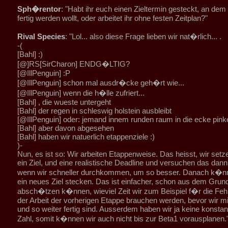
Sph�rentor
: "Habt ihr euch einen Zieltermin gesteckt, an dem
fertig werden wollt, oder arbeitet ihr ohne festen Zeitplan?"
Rival Species
: "Lol... also diese Frage lieben wir nat�rlich... .
-(
[Bahl] :)
[@]RS[SirCharon] ENDG�LTIG?
[@IllPenguin] :P
[@IllPenguin] schon mal ausdr�cke geh�rt wie...
[@IllPenguin] wenn die h�lle zufriert...
[Bahl] , die wueste untergeht
[Bahl] der regen in schleswig holstein ausbleibt
[@IllPenguin] oder: jemand innem runden raum in die ecke pinke
[Bahl] aber davon abgesehen
[Bahl] haben wir natuerlich etappenziele :)
)-
Nun, es ist so: Wir arbeiten Etappenweise. Das heisst, wir setz
ein Ziel, und eine realistische Deadline und versuchen das dann
wenn wir schneller durchkommen, um so besser. Danach k�nn
ein neues Ziel stecken. Das ist einfacher, schon aus dem Grund,
absch�tzen k�nnen, wieviel Zeit wir zum Beispiel f�r die Feh
der Arbeit der vorherigen Etappe brauchen werden, bevor wir m
und so weiter fertig sind. Ausserdem haben wir ja keine konstant
Zahl, somit k�nnen wir auch nicht bis zur Beta1 vorausplanen.