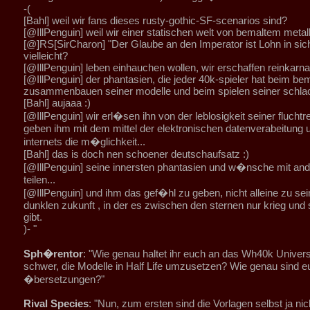
-(
[Bahl] weil wir fans dieses rusty-gothic-SF-scenarios sind?
[@IllPenguin] weil wir einer statischen welt von bemaltem metall 
[@]RS[SirCharon] "Der Glaube an den Imperator ist Lohn in sic
vielleicht?
[@IllPenguin] leben einhauchen wollen, wir erschaffen reinkarnat
[@IllPenguin] der phantasien, die jeder 40k-spieler hat beim be
zusammenbauen seiner modelle und beim spielen seiner schlac
[Bahl] aujaaa :)
[@IllPenguin] wir erl�sen ihn von der leblosigkeit seiner fluchtr
geben ihm mit dem mittel der elektronischen datenverabeitung 
internets die m�glichkeit...
[Bahl] das is doch nen schoener deutschaufsatz :)
[@IllPenguin] seine innersten phantasien und w�nsche mit an
teilen...
[@IllPenguin] und ihm das gef�hl zu geben, nicht alleine zu sein
dunklen zukunft , in der es zwischen den sternen nur krieg und
gibt.
)- "
Sph�rentor
: "Wie genau haltet ihr euch an das Wh40k Univer
schwer, die Modelle in Half Life umzusetzen? Wie genau sind e
�bersetzungen?"
Rival Species
: "Nun, zum ersten sind die Vorlagen selbst ja nic