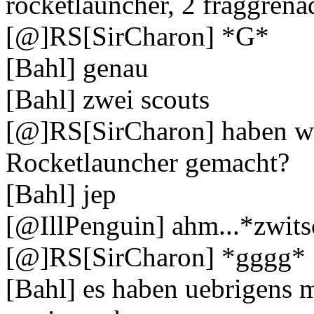
rocketlauncher, 2 fraggrenad
[@]RS[SirCharon] *G*
[Bahl] genau
[Bahl] zwei scouts
[@]RS[SirCharon] haben wi
Rocketlauncher gemacht?
[Bahl] jep
[@IllPenguin] ahm...*zwits
[@]RS[SirCharon] *gggg*
[Bahl] es haben uebrigens m