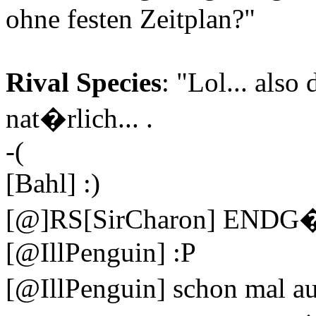
ohne festen Zeitplan?"
Rival Species
: "Lol... also
nat�rlich... .
-(
[Bahl] :)
[@]RS[SirCharon] ENDG
[@IllPenguin] :P
[@IllPenguin] schon mal a