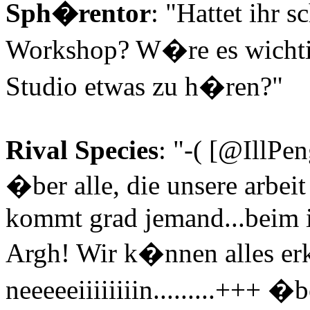
Sph�rentor
: "Hattet ihr 
Workshop? W�re es wichti
Studio etwas zu h�ren?"
Rival Species
: "-( [@IllPen
�ber alle, die unsere arbeit
kommt grad jemand...beim im
Argh! Wir k�nnen alles erk
neeeeeiiiiiiiin.........+++