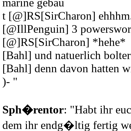
marine gebau
t [@]RS[SirCharon] ehhhm..
[@IllPenguin] 3 powerswo
[@]RS[SirCharon] *hehe*
[Bahl] und natuerlich bolter
[Bahl] denn davon hatten w
)- "
Sph�rentor
: "Habt ihr eu
dem ihr endg�ltig fertig we