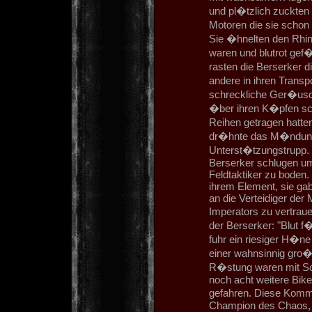
und pl�tzlich zuckten
Motoren die sie schon 
Sie �hnelten den Rhin
waren und blutrot gef�
rasten die Berserker d
andere in ihren Transp
schreckliche Ger�usch
�ber ihren K�pfen sch
Reihen getragen hatte
dr�hnte das M�ndung
Unterst�tzungstrupp. 
Berserker schlugen um
Feldtaktiker zu boden.
ihrem Element, sie ga
an die Verteidiger der
Imperators zu vertrau
der Berserker: "Blut f
fuhr ein riesiger H�ne
einer wahnsinnig gro�
R�stung waren mit Sch
noch acht weitere Bik
gefahren. Diese Komm
Champion des Chaos, ra