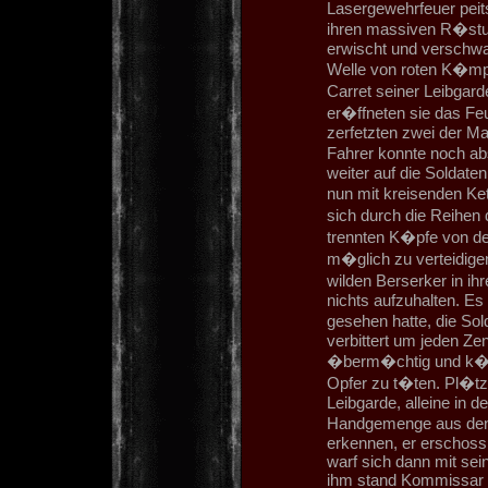
Lasergewehrfeuer peit
ihren massiven R�stun
erwischt und verschwan
Welle von roten K�mpf
Carret seiner Leibgar
er�ffneten sie das Feu
zerfetzten zwei der Ma
Fahrer konnte noch abs
weiter auf die Soldate
nun mit kreisenden Ke
sich durch die Reihen 
trennten K�pfe von de
m�glich zu verteidige
wilden Berserker in ih
nichts aufzuhalten. Es
gesehen hatte, die So
verbittert um jeden Ze
�berm�chtig und k�mp
Opfer zu t�ten. Pl�tzli
Leibgarde, alleine in 
Handgemenge aus den 
erkennen, er erschoss 
warf sich dann mit se
ihm stand Kommissar 