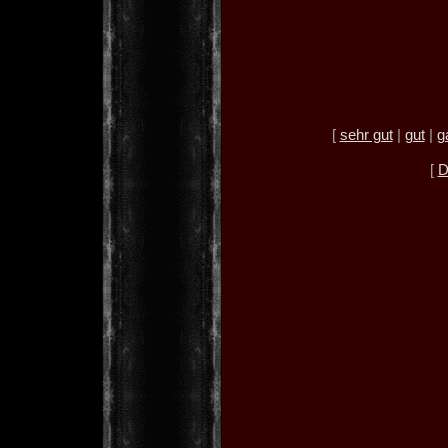
[
sehr gut
|
gut
|
g
[
D