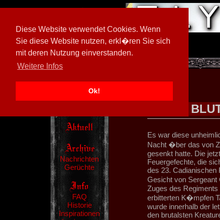
Diese Website verwendet Cookies. Wenn
Sie diese Website nutzen, erkl�ren Sie sich
mit deren Nutzung einverstanden.
[
597026/M3
]
Weitere Infos
Ok!
BLUT
Es war diese unheimlic
Nacht �ber das von Ze
gesenkt hatte. Die je
Nachrichten
Feuergefechte, die sic
Gerüchte
des 23. Cadianischen R
Gesicht von Sergeant 
Zuges des Regiments hi
FAQ
erbitterten K�mpfen T
Historie
wurde innerhalb der le
Inspirationen
den brutalsten Kreatur