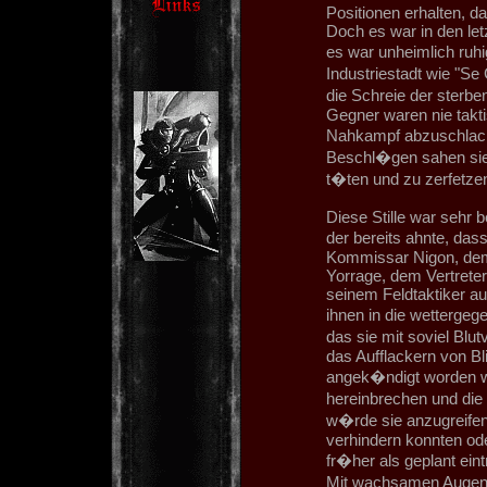
Positionen erhalten, d
Doch es war in den let
es war unheimlich ruh
Industriestadt wie "S
die Schreie der sterb
Gegner waren nie takt
Nahkampf abzuschlacht
Beschl�gen sahen sie 
t�ten und zu zerfetze
Diese Stille war sehr
der bereits ahnte, das
Kommissar Nigon, dem 
Yorrage, dem Vertreter
seinem Feldtaktiker au
ihnen in die wettergeg
das sie mit soviel Blut
das Aufflackern von Bl
angek�ndigt worden wa
hereinbrechen und die 
w�rde sie anzugreifen
verhindern konnten ode
fr�her als geplant ein
Mit wachsamen Augen 