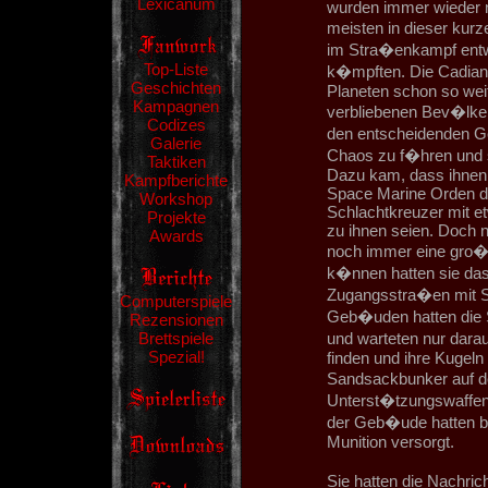
Lexicanum
wurden immer wieder 
meisten in dieser kur
im Stra�enkampf entwi
Top-Liste
k�mpften. Die Cadianer
Geschichten
Planeten schon so wei
Kampagnen
verbliebenen Bev�lker
Codizes
den entscheidenden G
Galerie
Chaos zu f�hren und s
Taktiken
Dazu kam, dass ihnen 
Kampfberichte
Space Marine Orden de
Workshop
Schlachtkreuzer mit e
Projekte
zu ihnen seien. Doch n
Awards
noch immer eine gro�e
k�nnen hatten sie da
Zugangsstra�en mit St
Computerspiele
Geb�uden hatten die 
Rezensionen
Brettspiele
und warteten nur dara
Spezial!
finden und ihre Kugeln
Sandsackbunker auf d
Unterst�tzungswaffen,
der Geb�ude hatten be
Munition versorgt.
Sie hatten die Nachri