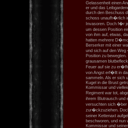
Gelassenheit einen An
er und das Leibgardenmi
durch den Beschuss der
schoss unaufh�rlich i
Invasoren. Doch f�r 
um dessen Position ein
von ihm auf, etwas, da
hatten mehrere D�mon
Berserker mit einer w
und sich auf den Weg 
Position zu bewegten.
grausamen blutbeflec
Feuer auf sie zu er�ffn
von Angst erf�llt in da
sammeln. Als er sich u
Kugel in die Brust get
Kommissar und vielleic
Regiment war tot, abg
ihrem Blutrausch und 
versuchten sich �ber 
zur�ckzuziehen. Doch
seiner Kettenaxt aufg
beschworen, und nun w
Kommissar und seinem 