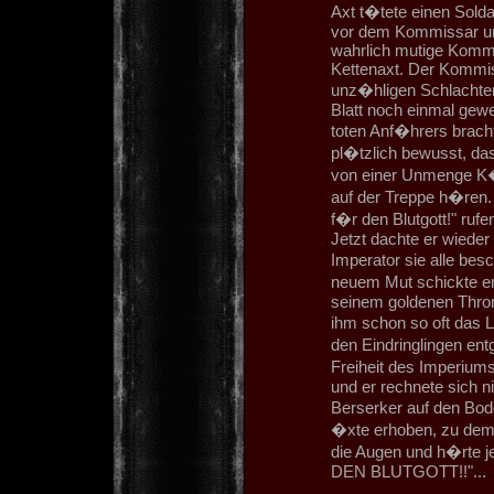
Axt t�tete einen Solda
vor dem Kommissar un
wahrlich mutige Kommi
Kettenaxt. Der Kommis
unz�hligen Schlachten
Blatt noch einmal gew
toten Anf�hrers brach
pl�tzlich bewusst, das
von einer Unmenge K�
auf der Treppe h�ren.
f�r den Blutgott!" rufe
Jetzt dachte er wiede
Imperator sie alle be
neuem Mut schickte er
seinem goldenen Thron 
ihm schon so oft das Le
den Eindringlingen ent
Freiheit des Imperiums
und er rechnete sich n
Berserker auf den Bod
�xte erhoben, zu dem 
die Augen und h�rte 
DEN BLUTGOTT!!"...