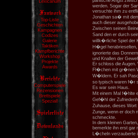
panische Angst zwisc
Lexicanum
werden. Sogar der San
versuchte ihm zu entfl
Jonathan sa� mit de
Top-Liste
auch dieser ausgehobe
Geschichten
Zwischen seinen Beine
Kampagnen
Sand den er durch sei
Codizes
Galerie
willk�rliche Spiel der
Taktiken
H�gel herabrieselten, 
Kampfberichte
ignorierte das Donnern
Workshop
und Knallen der Geweh
Projekte
Er schloss die Augen.
Awards
Fl�chen mit gr�nen W
W�ldern. Er sah Paschs
so typisch waren f�r s
Computerspiele
Es war sein Haus.
Rezensionen
Mit einem Mal f�hlte e
Brettspiele
Gef�hl der Zufriedenhe
Spezial!
Zuhause, dieses Wort
Zunge, wenn er doch 
schmeckte.
In dem kleinen Garten,
bemerkte ihn erst gar ni
L�cheln verzauberte i