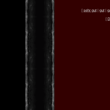
[
sehr gut
|
gut
|
g
[
D