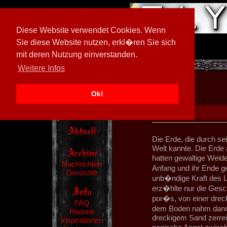
Diese Website verwendet Cookies. Wenn
Sie diese Website nutzen, erkl�ren Sie sich
mit deren Nutzung einverstanden.
[
597026/M3
]
Weitere Infos
Ok!
Die Erde, die durch se
Welt kannte. Die Erde 
hatten gewaltige Wei
Nachrichten
Anfang und ihr Ende g
Gerüchte
unb�ndige Kraft des L
erz�hlte nur die Gesc
por�s, von einer drec
FAQ
dem Boden nahm dann
Historie
dreckigem Sand zerreib
Inspirationen