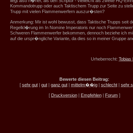
liegt also n�her, als den Scriptor - vielleicht als zweite HQ-Einh
Kommandotrupp oder auch Taktischem Trupp zur Seite zu stell
Trupp mit vielen Flammenwerfern auszur�sten?
Anmerkung: Mir ist wohl bewusst, dass Taktische Trupps seit d
Regelkl�rung im In Nomine Imperatoris nur noch Flammenwerfe
Schweren Flammenwerfer bekommen, dennoch beziehe ich mi
auf die urspr�ngliche Variante, da dies so in meiner Gruppe an
Urheberrecht:
Tobias 
Bewerte diesen Beitrag:
[
sehr gut
|
gut
|
ganz gut
|
mittelm��ig
|
schlecht
|
sehr s
[
Druckversion
|
Empfehlen
|
Forum
]