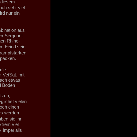
 diesem
ch sehr viel
rd nur ein
bination aus
n-Sergeant
nen Rhino-
im Feind sein
kampfstarken
 packen.
die
 VetSgt. mit
fach etwas
nd Boden
etzen,
lichst vielen
noch einen
es werden
ben sie ihr
xtrem viel
 Imperialis