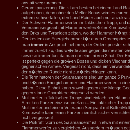
anstatt wegzurennen.
Ceramitpanzerung. Die ist am besten bei einem Land Rai
aufgehoben, denn ohne den Melter-Bonus wird es eurem
extrem schwerfallen, den Land Raider auch nur anzukrat
Der Schwere Flammenwerfer im Taktischen Trupp, und d
Veteranensergeant mit Flammenwerfer/Bolter Kombiwaffe 
den Orks und Tyraniden zeigen, wo der Hammer h�ngt :
Der kostenlose Energiehammer f�r euren Ordenspriester
man
immer
in Anspruch nehmen; der Ordenspriester sc
immer zuletzt zu, dies w�rde aber gegen die meisten G
sowieso immer tun, da man nur eine Ini von 3 hat. Der 
ist perfekt gegen die gro�en Bosse und dicken Viecher d
gegnerischen Armee. Vergesst nicht, dass ein verwundet
der n�chsten Runde nicht zur�ckschlagen kann.
Die Terminatoren der Salamanders sind um ganze 5 Punkte
und k�nnen Energiehammer und Flammenwerfer in einer
haben. Diese Einheit kann sowohl gegen eine Menge Geg
gegen starke Charaktere eingesetzt werden
Multimelter in Taktischen Trupps sind einfach perfekt um 
Strecken Panzer einzuschmelzen... Ein taktischer Trupp m
Multimelter und einem Veteranen Sergeant mit Bolter/Mel
Kombiwaffe kann einen Panzer ziemlich sicher vernichte
nicht vergessen!
Die Psikraft "Zorn des Salamanders" ist in etwa mit ein
Flammenwerfer zu vergleichen. Ausserdem m�ssen getr