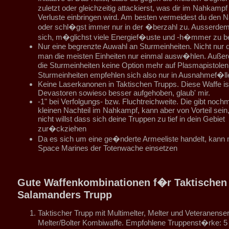
zuletzt oder gleichzeitig attackierst, was dir im Nahkamp
Verluste einbringen wird. Am besten vermeidest du den 
oder schl�gst immer nur in der �berzahl zu. Ausserdem
sich, m�glichst viele Energief�uste und -h�mmer zu b
Nur eine begrenzte Auwahl an Sturmeinheiten. Nicht nur d
man die meisten Einheiten nur einmal ausw�hlen. Auße
die Sturmeinheiten keine Option mehr auf Plasmapistolen
Sturmeinheiten empfehlen sich also nur in Ausnahmef�ll
Keine Laserkanonen in Taktischen Trupps. Diese Waffe is
Devastoren sowieso besser aufgehoben, glaub' mir.
-1" bei Verfolgungs- bzw. Fluchtreichweite. Die gibt noch
kleinen Nachteil im Nahkampf, kann aber von Vorteil sein
nicht willst dass sich deine Truppen zu tief in dein Gebiet
zur�ckziehen
Da es sich um eine ge�nderte Armeeliste handelt, kann
Space Marines der Totenwache einsetzen
Gute Waffenkombinationen f�r Taktischen
Salamanders Trupp
Taktischer Trupp mit Multimelter, Melter und Veteranense
Melter/Bolter Kombiwaffe. Empfohlene Truppenst�rke: 