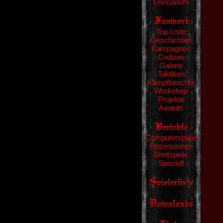
Lexicanum
Top-Liste
Geschichten
Kampagnen
Codizes
Galerie
Taktiken
Kampfberichte
Workshop
Projekte
Awards
Computerspiele
Rezensionen
Brettspiele
Spezial!