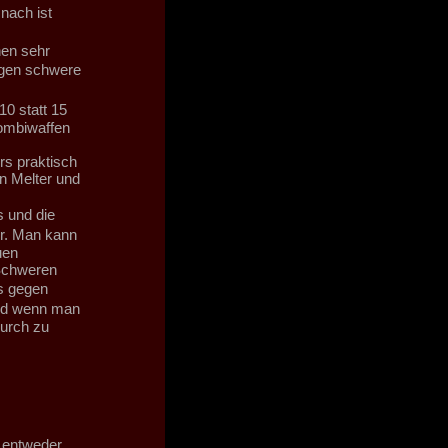
nach ist
nen sehr
egen schwere
0 statt 15
Kombiwaffen
rs praktisch
n Melter und
 und die
r. Man kann
uen
 Schweren
s gegen
nd wenn man
durch zu
r entweder