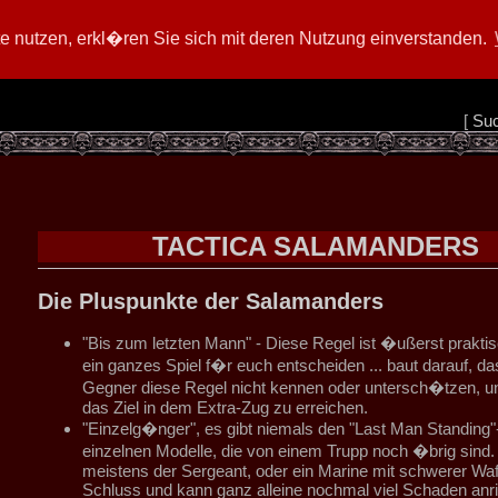
 nutzen, erkl�ren Sie sich mit deren Nutzung einverstanden.
[
Su
TACTICA SALAMANDERS
Die Pluspunkte der Salamanders
"Bis zum letzten Mann" - Diese Regel ist �ußerst prakti
ein ganzes Spiel f�r euch entscheiden ... baut darauf, da
Gegner diese Regel nicht kennen oder untersch�tzen, u
das Ziel in dem Extra-Zug zu erreichen.
"Einzelg�nger", es gibt niemals den "Last Man Standing"-
einzelnen Modelle, die von einem Trupp noch �brig sind. 
meistens der Sergeant, oder ein Marine mit schwerer Wa
Schluss und kann ganz alleine nochmal viel Schaden anri