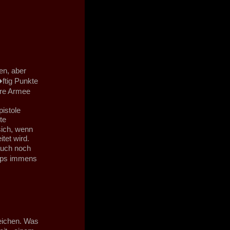
en, aber
ftig Punkte
ure Armee
istole
te
sich, wenn
itet wird.
auch noch
upps immens
leichen. Was