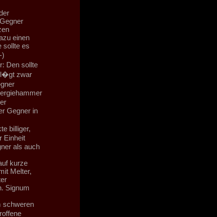
der
 Gegner
zen
azu einen
sollte es
-)
: Den sollte
hl�gt zwar
egner
Energiehammer
er
er Gegner in
 billiger,
 Einheit
ner als auch
auf kurze
it Melter,
ter
n. Signum
em schweren
offene