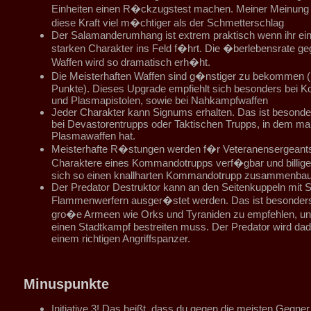
Einheiten einen R�ckzugstest machen. Meiner Meinung 
diese Kraft viel m�chtiger als der Schmetterschlag
Der Salamanderumhang ist extrem praktisch wenn ihr ei
starken Charakter ins Feld f�hrt. Die �berlebensrate g
Waffen wird so dramatisch erh�ht.
Die Meisterhaften Waffen sind g�nstiger zu bekommen (1
Punkte). Dieses Upgrade empfiehlt sich besonders bei 
und Plasmapistolen, sowie bei Nahkampfwaffen
Jeder Charakter kann Signums erhalten. Das ist besonde
bei Devastorentrupps oder Taktischen Trupps, in dem ma
Plasmawaffen hat.
Meisterhafte R�stungen werden f�r Veteranensergeants
Charaktere eines Kommandotrupps verf�gbar und billige
sich so einen knallharten Kommandotrupp zusammenba
Der Predator Destruktor kann an den Seitenkuppeln mit
Flammenwerfern ausger�stet werden. Das ist besonder
gro�e Armeen wie Orks und Tyraniden zu empfehlen, u
einen Stadtkampf bestreiten muss. Der Predator wird da
einem richtigen Angriffspanzer.
Minuspunkte
Initiative 3! Das heißt, dass du gegen die meisten Gegne