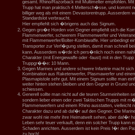
gesamt. Rhino/Razorback mit Multimelter empfohlen. Mit
Trupp hat man praktisch 4 Meltersch�sse, und kommt no
billiger weg als mit einem Devastorentrupp. Ausserdem wi
Standardslot verbraucht.
Hier empfiehlt sich �brigens auch das Signum.
Gegen gro�e Horden von Gegner empfiehlt sich die Kom
Flammenwerfer, schwerem Flammenwerfer und Veterane
mit Flammenwerfer/Bolter-Kombiwaffe. Hier unbedingt ei
Transporter zur Verf�gung stellen, damit man schnell be
kann. Ausserdem w�rde ich pers�nlich noch einen nah
Charakter (mit Energiewaffe oder -faust) mit in den Trupp
Truppgr��e: 10 Mann.
Gegen Marines und andere schwere Infantrie macht sich 
Kombination aus Raketenwerfer, Plasmawerfer und einem
Plasmapistole sehr gut. Mit einem Signum sollte man ein
weiter hinten stehen bleiben und den Gegner in Grund u
schiessen.
Generell sollte man nicht auf die teuren Sturmeinheiten s
sondern lieber einen oder zwei Taktischen Trupps mit m�g
Flammenwerfern und einem Rhino ausstatten, vielleicht 
Charakter dazu und ab daf�r auf den Gegner. Die Marin
zwar wohl nie mehr ihre Heimatwelt sehen, aber daf�r ha
Leben sehr teuer verkauft, denn ein solcher Trupp kann e
Schaden anrichten. Ausserdem ist kein Preis f�r den Pax
zu hoch!