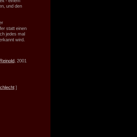
eit - einem
en, und den
er
r statt einen
ch jedes mal
erkannt wird.
Reinold
, 2001
chlecht
]