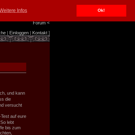
Portal
<
Weitere Infos
Ok!
Info/Impressum
<
Team
<
Forum
<
che
|
Einloggen
|
Kontakt
]
sch, und kann
ss die
nd versucht
Test auf eure
So lebt
ffe bis zum
chten,