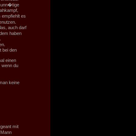
f unn�tige
Nahkampf,
 empfiehlt es
enutzen.
as, auch darf
rdem haben
.
en.
t bei den
mal einen
, wenn du
 man keine
rgeant mit
5 Mann