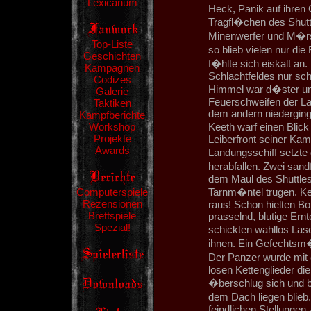
Lexicanum
Heck, Panik auf ihren
Tragfl�chen des Shutt
Minenwerfer und M�rs
Top-Liste
so blieb vielen nur di
Geschichten
f�hlte sich eiskalt an
Kampagnen
Schlachtfeldes nur sch
Codizes
Himmel war d�ster und
Galerie
Feuerschweifen der La
Taktiken
dem andern niederging
Kampfberichte
Workshop
Keeth warf einen Blick
Projekte
Leiberfront seiner Kam
Awards
Landungsschiff setzte
herabfallen. Zwei sa
dem Maul des Shuttles,
Computerspiele
Tarnm�ntel trugen. Ke
Rezensionen
raus! Schon hielten B
Brettspiele
prasselnd, blutige Ern
Spezial!
schickten wahllos La
ihnen. Ein Gefechtsm�
Der Panzer wurde mit
losen Kettenglieder di
�berschlug sich und be
dem Dach liegen blieb
feindlichen Stellungen