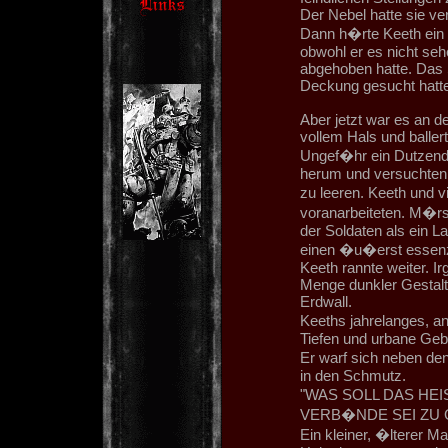
Der Nebel hatte sie ve
Dann h�rte Keeth ein 
obwohl er es nicht se
abgehoben hatte. Das 
Deckung gesucht hatte
Aber jetzt war es an d
vollem Hals und baller
Ungef�hr ein Dutzend
herum und versuchten a
zu leeren. Keeth und v
voranarbeiteten. M�rse
der Soldaten als ein L
einen �u�erst essenzi
Keeth rannte weiter. 
Menge dunkler Gestalte
Erdwall.
Keeths jahrelanges, 
Tiefen und urbane Gebi
Er warf sich neben d
in den Schmutz.
"WAS SOLL DAS HE
VERB�NDE SEI ZU 
Ein kleiner, �lterer 