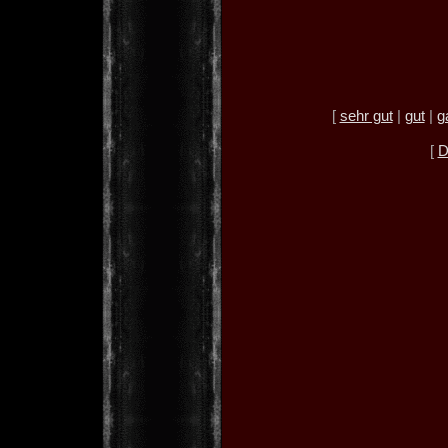
[
sehr gut
|
gut
|
g
[
D