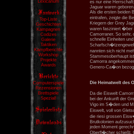
Lexicanum
es nur eine Herrschaft
Jaguar waren geboren
Als die ersten beiden 
eintrafen, zeigte di
Top-Liste
Kriegern der Grey Jagu
Geschichten
waren fasziniert �ber
Kampagnen
Camorraner. So sehr, d
Codizes
schnelle Einheiten und
Galerie
Taktiken
Scharfsch�tzengewehr
Kampfberichte
nannten sich nicht meh
Workshop
Stammesoberhaupt ist. 
Projekte
Camorra angekommen u
Awards
Genero-Ca�on bezog
Die Heimatwelt des 
Computerspiele
Rezensionen
Brettspiele
Da die Eiswelt Camorr
Spezial!
bei der Ankunft der Gr
Vigo im S�den und Ma
Eiswelt, voll von Glet
die riesi grossen Ei
Brutkolonien aufzusuch
jeden Moment gerechn
Oberfl�cher schießt. 