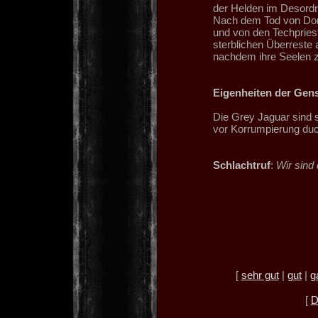
der Helden im Desordr
Nach dem Tod von Don
und von den Techpriest
sterblichen Überreste 
nachdem ihre Seelen 
Eigenheiten der Gen
Die Grey Jaguar sind s
vor Korrumpierung du
Schlachtruf
:
Wir sind 
[
sehr gut
|
gut
|
g
[
D