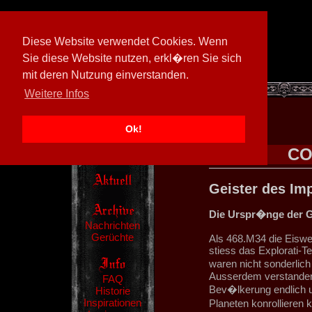
Diese Website verwendet Cookies. Wenn
Sie diese Website nutzen, erkl�ren Sie sich
mit deren Nutzung einverstanden.
[
597026/M3
]
Weitere Infos
Ok!
CO
Geister des Im
Die Urspr�nge der G
Nachrichten
Gerüchte
Als 468.M34 die Eiswe
stiess das Explorati-T
waren nicht sonderlich 
Ausserdem verstanden 
FAQ
Bev�lkerung endlich u
Historie
Inspirationen
Planeten konrollieren 