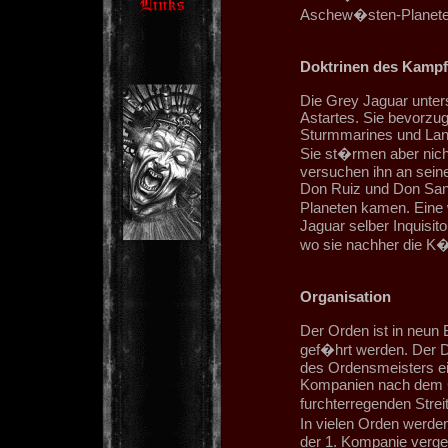
Aschew�sten-Planeten 
Doktrinen des Kampf
Die Grey Jaguar unter
Astartes. Sie bevorzuge
Sturmmarines und Lan
Sie st�rmen aber nicht
versuchen ihn an seiner
Don Ruiz und Don Sant
Planeten kamen. Eine 
Jaguar selber Inquisit
wo sie nachher die K�m
Organisation
Der Orden ist in neun 
gef�hrt werden. Der Do
des Ordensmeisters ei
Kompanien nach dem Co
furchterregenden Stre
In vielen Orden werde
der 1. Kompanie vergeb