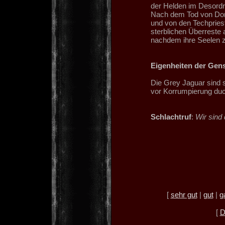
der Helden im Desordr
Nach dem Tod von Don
und von den Techpriest
sterblichen Überreste 
nachdem ihre Seelen 
Eigenheiten der Gen
Die Grey Jaguar sind s
vor Korrumpierung du
Schlachtruf
:
Wir sind 
[
sehr gut
|
gut
|
g
[
D