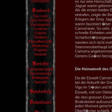
Lexicanum
es nur eine Herrschaft
Jaguar waren geboren
Als die ersten beiden 
eintrafen, zeigte di
Top-Liste
Kriegern der Grey Jagu
Geschichten
waren fasziniert �ber
Kampagnen
Camorraner. So sehr, d
Codizes
schnelle Einheiten und
Galerie
Taktiken
Scharfsch�tzengewehr
Kampfberichte
nannten sich nicht meh
Workshop
Stammesoberhaupt ist. 
Projekte
Camorra angekommen u
Awards
Genero-Ca�on bezog
Die Heimatwelt des 
Computerspiele
Rezensionen
Brettspiele
Da die Eiswelt Camorr
Spezial!
bei der Ankunft der Gr
Vigo im S�den und Ma
Eiswelt, voll von Glet
die riesi grossen Ei
Brutkolonien aufzusuch
jeden Moment gerechn
Oberfl�cher schießt. 