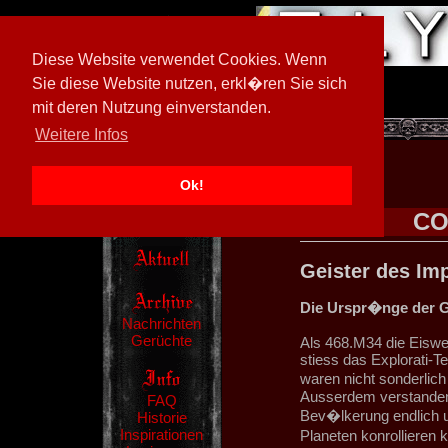
Diese Website verwendet Cookies. Wenn
Sie diese Website nutzen, erkl�ren Sie sich
mit deren Nutzung einverstanden.
[
597026/M3
]
Weitere Infos
Ok!
CO
Geister des Im
Die Urspr�nge der G
Nachrichten
Gerüchte
Als 468.M34 die Eiswe
stiess das Explorati-T
waren nicht sonderlich 
Ausserdem verstanden 
FAQ
Bev�lkerung endlich u
Historie
Inspirationen
Planeten konrollieren 