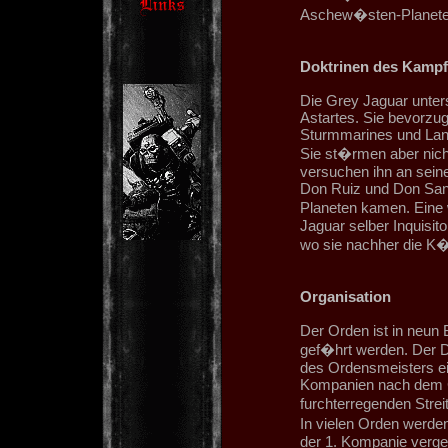
Aschew�sten-Planeten 
Doktrinen des Kampf
Die Grey Jaguar unter
Astartes. Sie bevorzuge
Sturmmarines und Lan
Sie st�rmen aber nicht
versuchen ihn an seiner
Don Ruiz und Don Sant
Planeten kamen. Eine 
Jaguar selber Inquisit
wo sie nachher die K�m
Organisation
Der Orden ist in neun 
gef�hrt werden. Der Do
des Ordensmeisters ei
Kompanien nach dem Co
furchterregenden Stre
In vielen Orden werde
der 1. Kompanie vergeb