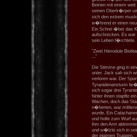
Beinen mit einem weit
seinen Oberk�rper um 
sich den extrem musk
w�hrend er einen neue
Ein Schrei �ber das 
aufschrecken. Es war 
sein Leben f�rchtete.
"Zwei Hierodule Biotit
..."
Die Stimme ging in e
unter. Jack sah sich w
verloren war. Der Spo
Tyranidenansturm lie� 
sich sogar drei Tyran
hinter ihnen stapfte e
Wachen, doch das Stamp
n�herten, war mittler
wurde. Ein Catachaner,
und holte zum Wurf au
ihm den Arm abtrennte.
und w�lzte sich in sei
der eigenen Truppen.