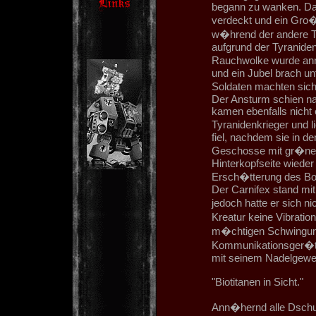
begann zu wanken. Da
verdeckt und ein Gro�
w�hrend der andere Tei
aufgrund der Tyranide
Rauchwolke wurde ann
und ein Jubel brach un
Soldaten machten sich 
Der Ansturm schien na
kamen ebenfalls nicht 
Tyranidenkrieger und l
fiel, nachdem sie in d
Geschosse mit gr�nen
Hinterkopfseite wieder
Ersch�tterung des Bo
Der Carnifex stand mi
jedoch hatte er sich 
Kreatur keine Vibrati
m�chtigen Schwingun
Kommunikationsger�t 
mit seinem Nadelgeweh
"Biotitanen in Sicht."
Ann�hernd alle Dschun