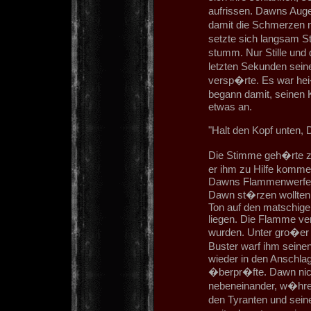
aufrissen. Dawns Augen
damit die Schmerzen n
setzte sich langsam S
stumm. Nur Stille und
letzten Sekunden sei
versp�rte. Es war hei
begann damit, seinen 
etwas an.
"Halt den Kopf unten, 
Die Stimme geh�rte zu
er ihm zu Hilfe komme
Dawns Flammenwerfer s
Dawn st�rzen wollten.
Ton auf den matschige
liegen. Die Flamme ve
wurden. Unter gro�er 
Buster warf ihm seine
wieder in den Anschla
�berpr�fte. Dawn nickt
nebeneinander, w�hren
den Tyranten und sei