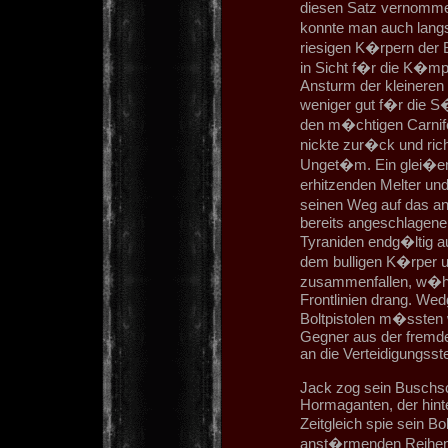
diesen Satz vernomme
konnte man auch lang
riesigen K�rpern der
in Sicht f�r die K�mp
Ansturm der kleineren
weniger gut f�r die S
den m�chtigen Carnife
nickte zur�ck und ric
Unget�m. Ein glei�end
erhitzenden Melter und
seinen Weg auf das a
bereits angeschlagene
Tyraniden endg�ltig a
dem bulligen K�rper u
zusammenfallen, w�hr
Frontlinien drang. Wed
Boltpistolen m�ssten 
Gegner aus der fremd
an die Verteidigungsst
Jack zog sein Buschsc
Hormaganten, der hinter
Zeitgleich spie sein B
anst�rmenden Reihen 