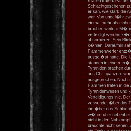
Krallen trafen. Palmer
Schlachtgeschehen zu 
er sah, wie stark die 
war. Von ungef�hr zw
einmal mehr als einhu
brachen weitere M�n
verteidigt werden k�n
absorbieren. Sein Blic
k�hlen. Daraufhin sah
Flammenwerfer entz�n
ausgel�st hatte. Die 
standen in einem m�c
Tyraniden brachen durc
aus Chitinpanzern wa
ausgebrochen. Noch im
Flammen trafen in die
Tyranidenwesen und kle
Verteidigungslinie. D
verwundet �ber das Fel
ihn �ber das Schlachtf
w�hrend er nebenbei i
nicht in den Nahkampf
brauchte nicht sehen,