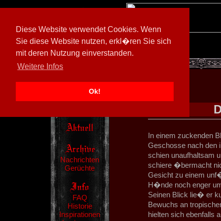
Diese Website verwendet Cookies. Wenn
Sie diese Website nutzen, erkl�ren Sie sich
mit deren Nutzung einverstanden.
[
602026/M3
]
Weitere Infos
Ok!
D
In einem zuckenden Bli
Geschosse nach den i
schien unaufhaltsam un
Nachrichten
schiere �bermacht ni
Gerüchte
Gesicht zu einem unf�
H�nde noch enger um d
Seinen Blick lie� er k
FAQ
Bewuchs an tropische
Historie
Inspirationen
hielten sich ebenfalls