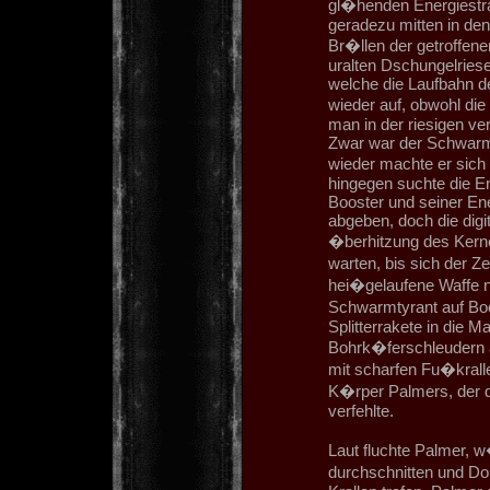
gl�henden Energiestra
geradezu mitten in de
Br�llen der getroffene
uralten Dschungelries
welche die Laufbahn de
wieder auf, obwohl die
man in der riesigen 
Zwar war der Schwarmt
wieder machte er sich
hingegen suchte die E
Booster und seiner Ene
abgeben, doch die digi
�berhitzung des Kerne
warten, bis sich der Z
hei�gelaufene Waffe n
Schwarmtyrant auf Boo
Splitterrakete in die 
Bohrk�ferschleudern au
mit scharfen Fu�kralle
K�rper Palmers, der 
verfehlte.
Laut fluchte Palmer, 
durchschnitten und Do