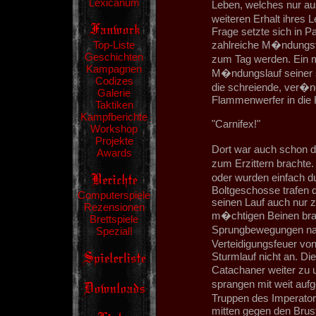
Lexicanum
Leben, welches nur au
weiteren Erhalt ihres 
Frage setzte sich in P
Top-Liste
zahlreiche M�ndungsfe
Geschichten
zum Tag werden. Ein 
Kampagnen
M�ndungslauf seiner 
Codizes
die schreiende, ver�n
Galerie
Flammenwerfer in die 
Taktiken
Kampfberichte
"Carnifex!"
Workshop
Projekte
Dort war auch schon 
Awards
zum Erzittern bracht
oder wurden einfach d
Boltgeschosse trafen d
Computerspiele
seinen Lauf auch nur 
Rezensionen
m�chtigen Beinen bra
Brettspiele
Sprungbewegungen nac
Spezial!
Verteidigungsfeuer von
Sturmlauf nicht an. Die
Catachaner weiter zu u
sprangen mit weit auf
Truppen des Imperator
mitten gegen den Brus