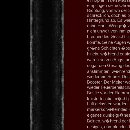
ein Opfer in den Masse
empfingen seine Ohren 
Richtung, von wo der 
schrecklich, doch es b
Hintergrund ab. Es war
ohne Haut. Wegge�tzt 
nicht unweit von ihm z
brennendes Gesicht, 
konnte. Seine Augen w
gr�ne Schichten �berz
hinein, w�hrend er si
waren so von Angst un
sogar den Gesang des
anstimmten, w�hrend 
wieder ein Schrei. Doc
Booster. Der Melter w
wieder Feuerbereitscha
Bestie vor der Flamm
knisterten die m�chtig
Luft gelassen wurden. 
markersch�tterndes R
eigenes dunkelgr�nes,
Beinen, w�hrend der E
riesiges, dampfendes 