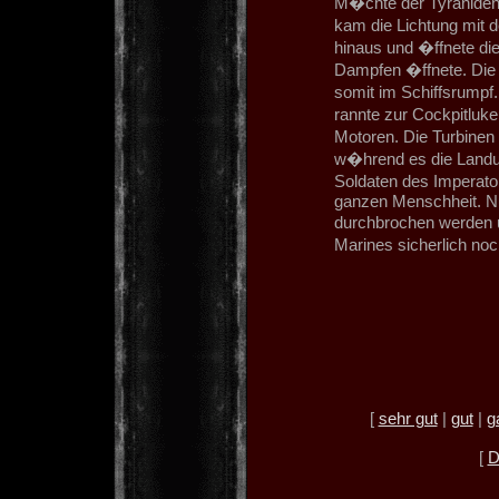
M�chte der Tyraniden 
kam die Lichtung mit d
hinaus und �ffnete die
Dampfen �ffnete. Die 
somit im Schiffsrumpf
rannte zur Cockpitluke
Motoren. Die Turbinen 
w�hrend es die Landu
Soldaten des Imperato
ganzen Menschheit. Nu
durchbrochen werden u
Marines sicherlich no
[
sehr gut
|
gut
|
g
[
D