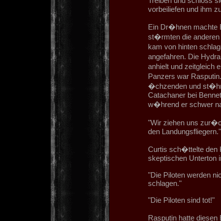
Treiben und schloss s
vorbeiliefen und ihm z
Ein Dr�hnen machte Be
st�rmten die anderen 
kam von hinten schlag
angefahren. Die Hydra
anhielt und zeitgleic
Panzers war Rasputin
�chzenden und st�hn
Catachaner bei Benne
w�hrend er schwer na
"Wir ziehen uns zur�ck
den Landungsfliegern."
Curtis sch�ttelte den
skeptischen Unterton i
"Die Piloten werden nic
schlagen."
"Die Piloten sind tot!"
Rasputin hatte diesen 