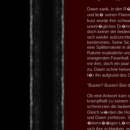
Dawn sank, in den R�c
und lie� seinen Flamm
kurz wurde ihm schwar
unertr�gliches Dr�hne
doch keiner der beide
sich wieder aufzuric
bestimmten. Seine Sic
eine Splitterrakete i
Rakete explodierte un
orangeroten Feuerball.
vor ihm, doch ein paa
zu. Dawn schrie heis
f�r ihn aufgrund des O
"Buster? Buster! Bist d
Ob eine Antwort kam o
krampfhaft zu seinem
schmerzten die tauben
Gleich w�rden die Ho
und Dawn zerfetzen. S
�berm��igen L�rm in
sich ihre schlanken, 