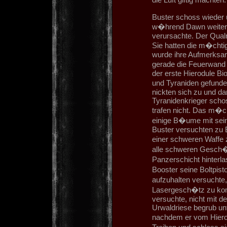
Buster schoss wieder u
w�hrend Dawn weitere
verursachte. Der Qualm
Sie hatten die m�chti
wurde ihre Aufmerksamk
gerade die Feuerwand
der erste Hierodule Bi
und Tyraniden gefunde
nickten sich zu und da
Tyranidenkrieger schos
trafen nicht. Das m�
einige B�ume mit sei
Buster versuchten zu 
einer schweren Waffe 
alle schweren Gesch�t
Panzerschicht hinterl
Booster seine Boltpis
aufzuhalten versucht
Lasergesch�tz zu kom
versuchte, nicht mit d
Urwaldriese begrub un
nachdem er vom Hiero