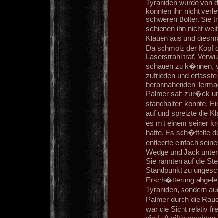
Tyraniden wurde von d
konnten ihn nicht ver
schweren Bolter. Sie t
schienen ihn nicht weit
Klauen aus und diesm
Da schmolz der Kopf de
Laserstrahl traf. Verw
schauen zu k�nnen, v
zufrieden und erfasste
herannahenden Termaga
Palmer sah zur�ck un
standhalten konnte. 
auf und spreizte die K
es mit einem seiner 
hatte. Es sch�ttelte 
entleerte einfach sei
Wedge und Jack unterh
Sie rannten auf die Ste
Standpunkt zu ungesc
Ersch�tterung abgelen
Tyraniden, sondern au
Palmer durch die Rau
war die Sicht relativ 
die Luft giftig machte