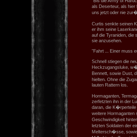
"Bis die Army of Hardcor
als Deserteur, als hi
uns jetzt oder nie zur
Curtis senkte seinen 
er ihm seine Laserkano
auf die Tyraniden, die
sie anzusehen.
"Fahrt ... Einer muss e
Schnell stiegen die ne
Heckzugangsluke, w�h
Bennett, sowie Dust, d
hielten. Ohne die Zug
lauten Rattern los.
Hormaganten, Termaga
zerfetzten ihn in der L
daran, die K�rperteile
weitere Hormaganten s
Geschwindigkeit hinte
letzten Soldaten der 
Meltersch�sse, sowie