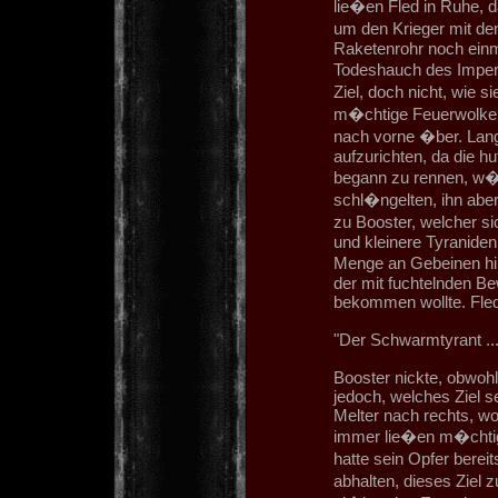
lie�en Fled in Ruhe, 
um den Krieger mit d
Raketenrohr noch einm
Todeshauch des Impera
Ziel, doch nicht, wie s
m�chtige Feuerwolke b
nach vorne �ber. Lang
aufzurichten, da die h
begann zu rennen, w�
schl�ngelten, ihn aber 
zu Booster, welcher si
und kleinere Tyranide
Menge an Gebeinen hin
der mit fuchtelnden B
bekommen wollte. Fled 
"Der Schwarmtyrant ...
Booster nickte, obwohl
jedoch, welches Ziel s
Melter nach rechts, wo
immer lie�en m�chtig
hatte sein Opfer berei
abhalten, dieses Ziel z