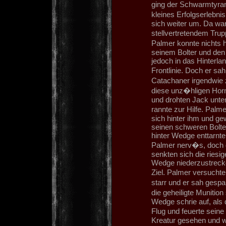
ging der Schwarmtyran
kleines Erfolgserlebni
sich weiter um. Da war
stellvertretendem Tru
Palmer konnte nichts h
seinem Bolter und den
jedoch in das Hinterla
Frontlinie. Doch er sa
Catachaner irgendwie
diese unz�hligen Hor
und drohten Jack unte
rannte zur Hilfe. Palm
sich hinter ihm und g
seinen schweren Bolte
hinter Wedge enttarnt
Palmer nerv�s, doch d
senkten sich die riesi
Wedge niederzustreck
Ziel. Palmer versuchte
starr und er sah gespa
die geheiligte Munition
Wedge schrie auf, als 
Flug und feuerte seine 
Kreatur gesehen und wa