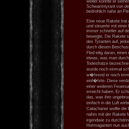
weiter konnte er sein
Schwarmtyrant von der 
bedrohlich nahe an F
Eine neue Rakete trat
und steuerte mit eine
immer schneller auf de
bewegte. Die Rakete s
des Tyranten auf, jedo
durch diesen Beschuss
Fled eilig daran, eine
etwas, was man durcha
Todesfratze bezeichne
wurde noch einmal sch
w�hrend er noch imme
einf�hrte. Diese verd
einer weiteren Feuersa
erreicht haben. Er sch
das, was ihm ungebro
einfach in die Luft wir
Catachaner wollte die
nahm mit der Rakete M
irgendwie zu durchdr
Hormaganten nun auch 