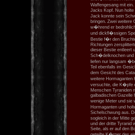
Waffengesang mit ein.
Jacks Kopf. Nun holte
Jack konnte sein Schw
bringen. Zwei weitere 
w�hrend er bedrohlich
und dickfl�ssigen Spei
Bestie f�r den Bruchte
Richtungen zersplitter
dieser Bestie entleert
Sch�delknochen und di
liefen nur langsam �b
Teil ebenfalls im Gesi
dem Gesicht des Catac
weitere Hormaganten h
versuchte, die K�pfe 
Menschen Tyraniden nan
galbadischen Gazelle h
wenige Meter und sie 
Hormaganten und holt
Sichelschwung aus. Der
sogleich in der Mitte 
und der dritte Tyranid 
Seite, als er auf den 
geteilte K�rper des 