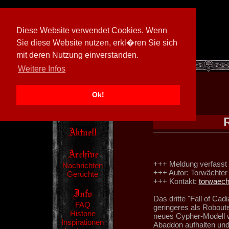
Diese Website verwendet Cookies. Wenn
Sie diese Website nutzen, erkl�ren Sie sich
mit deren Nutzung einverstanden.
[
600026/M3
]
Weitere Infos
Ok!
+++ Meldung verfasst
Nachrichten
+++ Autor: Torwächter
Gerüchte
+++ Kontakt:
torwaec
Das dritte "Fall of Ca
FAQ
geringeres als Robout
Historie
neues Cypher-Modell w
Inspirationen
Abaddon aufhalten und