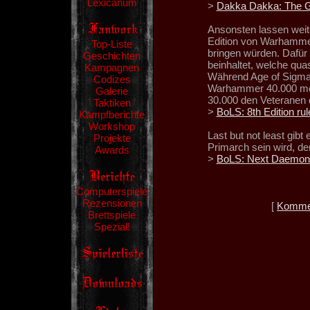
Lexicanum
>
Dakka Dakka: The Gat
Ansonsten lassen weit
Edition von Warhammer
Top-Liste
bringen würden. Dafür
Geschichten
beinhaltet, welche quas
Kampagnen
Während Age of Sigmar 
Codizes
Warhammer 40.000 mö
Galerie
30.000 den Veteranen 
Taktiken
>
BoLS: 8th Edition rul
Kampfberichte
Workshop
Last but not least gib
Projekte
Primarch sein wird, de
Awards
>
BoLS: Next Daemon P
Computerspiele
Rezensionen
[
Kommen
Brettspiele
Spezial!