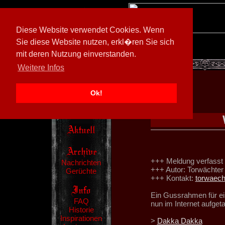
Diese Website verwendet Cookies. Wenn
Sie diese Website nutzen, erkl�ren Sie sich
mit deren Nutzung einverstanden.
[
600026/M3
]
Weitere Infos
Ok!
+++ Meldung verfasst
Nachrichten
+++ Autor: Torwächter
Gerüchte
+++ Kontakt:
torwaec
Ein Gussrahmen für ein
FAQ
nun im Internet aufget
Historie
Inspirationen
>
Dakka Dakka