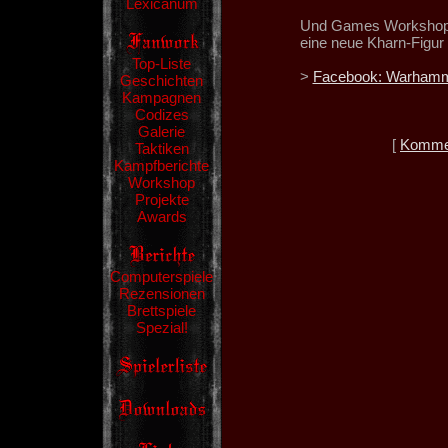
Lexicanum
Und Games Workshops 
eine neue Kharn-Figur 
Top-Liste
>
Facebook: Warham
Geschichten
Kampagnen
Codizes
Galerie
[
Kommen
Taktiken
Kampfberichte
Workshop
Projekte
Awards
Computerspiele
Rezensionen
Brettspiele
Spezial!