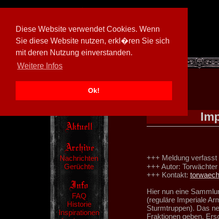
Diese Website verwendet Cookies. Wenn
Sie diese Website nutzen, erkl�ren Sie sich
mit deren Nutzung einverstanden.
[
600026/M3
]
Weitere Infos
Ok!
Im
+++ Meldung verfasst
Nachrichten
Gerüchte
+++ Autor: Torwächter
+++ Kontakt:
torwaec
Hier nun eine Sammlun
FAQ
(reguläre Imperiale Ar
Historie
Sturmtruppen). Das ne
Inspirationen
Fraktionen geben. Ersc