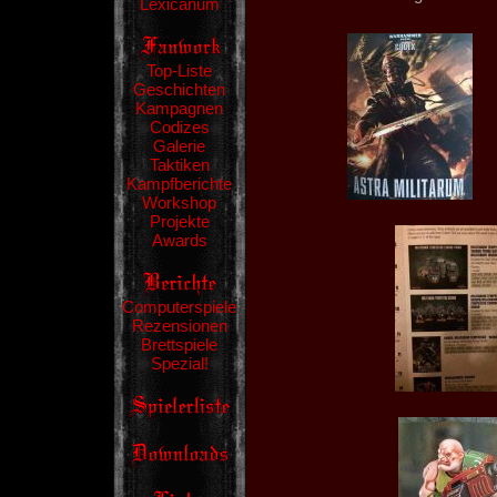
Lexicanum
Top-Liste
Geschichten
Kampagnen
Codizes
Galerie
Taktiken
Kampfberichte
Workshop
Projekte
Awards
Computerspiele
Rezensionen
Brettspiele
Spezial!