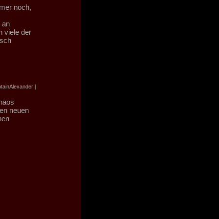
mmer noch,
 an
 viele der
tsch
tainAlexander ]
Chaos
den neuen
nen