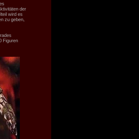
es
tivitäten der
teil wird es
en zu geben,
grades
0 Figuren