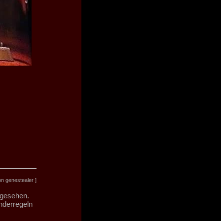
n genestealer ]
angesehen.
nderregeln