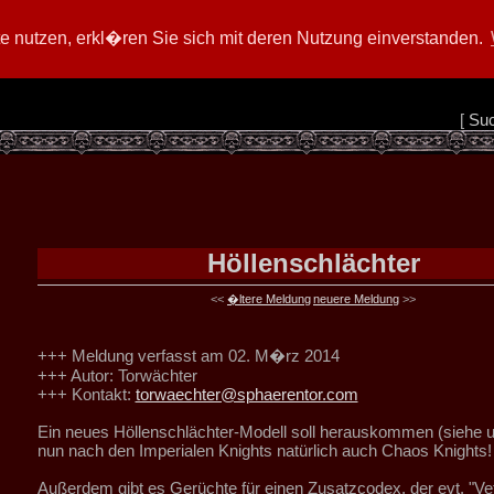
 nutzen, erkl�ren Sie sich mit deren Nutzung einverstanden.
[
Su
Höllenschlächter
<<
�ltere Meldung
neuere Meldung
>>
+++ Meldung verfasst am 02. M�rz 2014
+++ Autor: Torwächter
+++ Kontakt:
torwaechter@sphaerentor.com
Ein neues Höllenschlächter-Modell soll herauskommen (siehe u
nun nach den Imperialen Knights natürlich auch Chaos Knights!
Außerdem gibt es Gerüchte für einen Zusatzcodex, der evt. "V