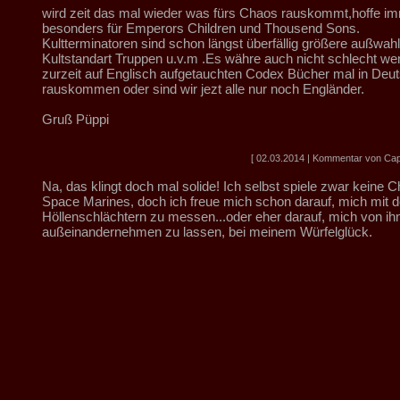
wird zeit das mal wieder was fürs Chaos rauskommt,hoffe i
besonders für Emperors Children und Thousend Sons.
Kultterminatoren sind schon längst überfällig größere außwahl
Kultstandart Truppen u.v.m .Es währe auch nicht schlecht wen
zurzeit auf Englisch aufgetauchten Codex Bücher mal in Deu
rauskommen oder sind wir jezt alle nur noch Engländer.
Gruß Püppi
[ 02.03.2014 | Kommentar von Cap
Na, das klingt doch mal solide! Ich selbst spiele zwar keine 
Space Marines, doch ich freue mich schon darauf, mich mit 
Höllenschlächtern zu messen...oder eher darauf, mich von ih
außeinandernehmen zu lassen, bei meinem Würfelglück.