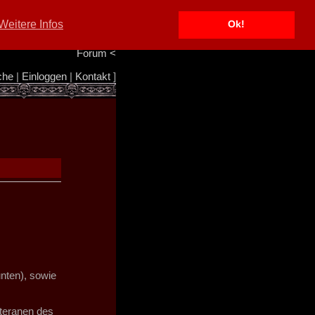
Portal
<
Weitere Infos
Ok!
Info/Impressum
<
Team
<
Forum
<
che
|
Einloggen
|
Kontakt
]
nten), sowie
eteranen des