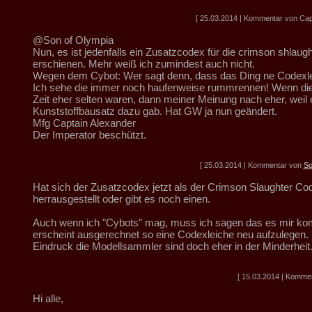
[ 25.03.2014 | Kommentar von Cap
@Son of Olympia
Nun, es ist jedenfalls ein Zusatzcodex für die crimson shlaug
erschienen. Mehr weiß ich zumindest auch nicht.
Wegen dem Cybot: Wer sagt denn, dass das Ding ne Codexle
Ich sehe die immer noch haufenweise rummrennen! Wenn die i
Zeit eher selten waren, dann meiner Meinung nach eher, weil 
Kunststoffbausatz dazu gab. Hat GW ja nun geändert.
Mfg Captain Alexander
Der Imperator beschützt.
[ 25.03.2014 | Kommentar von
So
Hat sich der Zusatzcodex jetzt als der Crimson Slaughter Co
herrausgestellt oder gibt es noch einen.
Auch wenn ich "Cybots" mag, muss ich sagen das es mir k
erscheint ausgerechnet so eine Codexleiche neu aufzulegen.
Eindruck die Modellsammler sind doch eher in der Minderheit
[ 15.03.2014 | Kommen
Hi alle,