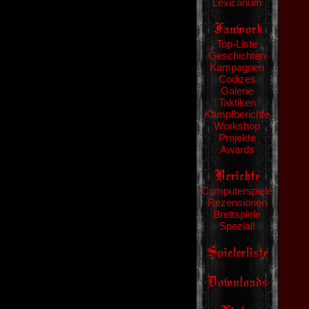
Lexicanum
Top-Liste
Geschichten
Kampagnen
Codizes
Galerie
Taktiken
Kampfberichte
Workshop
Projekte
Awards
Computerspiele
Rezensionen
Brettspiele
Spezial!