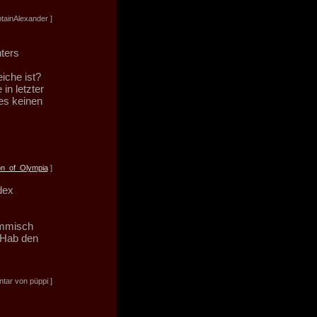
tainAlexander ]
hters
iche ist?
n letzter
es keinen
n_of_Olympia
]
dex
ommisch
 Hab den
.
tar von püppi ]