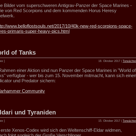
e Bilder vom superschweren Antigrav-Panzer der Space Marines -
ie von Red Scorpions und dem kommenden Horus Heresy
elwerk.
ttp://www.belloflostsouls.net/2017/10/40k-new-red-scorpions-space-
ves-primaris-super-heavy-pics.html
rld of Tanks
te ]
18. Oktober 2017 |
Torwächte
Rahmen einer Aktion sind nun Panzer der Space Marines in "World of
ks" verfügbar - wer bis zum 15. November mitmacht, kann sich eine
dicator und Predator sichern:
arhammer Community
ldari und Tyraniden
te ]
15. Oktober 2017 |
Torwächte
 erste Xenos-Codex wird sich den Weltenschiff-Eldar widmen,
ach folgt sogleich der Große Verschlinger.