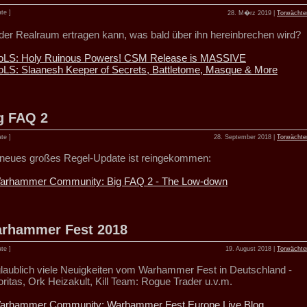
te ]
28. M�rz 2019 |
Torwächte
der Realraum ertragen kann, was bald über ihn hereinbrechen wird?
oLS: Holy Ruinous Powers! CSM Release is MASSIVE
oLS: Slaanesh Keeper of Secrets, Battletome, Masque & More
g FAQ 2
te ]
28. September 2018 |
Torwächte
 neues großes Regel-Update ist reingekommen:
arhammer Community: Big FAQ 2 - The Low-down
rhammer Fest 2018
te ]
19. August 2018 |
Torwächte
laublich viele Neuigkeiten vom Warhammer Fest in Deutschland -
oritas, Ork Heizakult, Kill Team: Rogue Trader u.v.m.
arhammer Community: Warhammer Fest Europe Live Blog