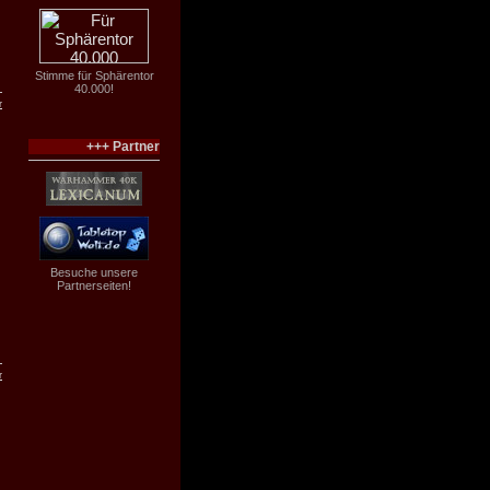
Stimme für Sphärentor
40.000!
r
+++ Partner
Besuche unsere
Partnerseiten!
r