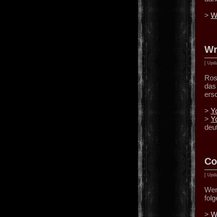
>
W
Wr
[ Upda
Ros
das
ers
>
Y
>
Y
deu
Co
[ Upda
Wen
fol
>
W