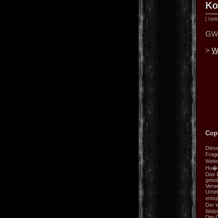
Ko
[ Upda
GW 
>
W
Cop
Diese
Frage
Websi
Hu�n
Das 
geis
Verwe
Urheb
entsp
Der W
Webs
Der Q