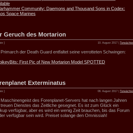
ilable
arhammer Community: Daemons and Thousand Sons in Codex:
os Space Marines
r Geruch des Mortarion
te ]
10. August 2017 |
Torwächte
 Primarch der Death Guard entfaltet seine verrotteten Schwingen:
pikeyBits: First Pic of New Mortarion Model SPOTTED
renplanet Exterminatus
te ]
06. August 2017 |
Torwächte
 Maschinengeist des Forenplanet-Servers hat nach langen Jahren
 treuen Dienstes das Zeitliche gesegnet. Es ist zum Glück ein
kup verfügbar, aber es wird ein wenig Zeit brauchen, bis das Forum
der verfügbar sein wird. Preiset solange den Omnissiah!