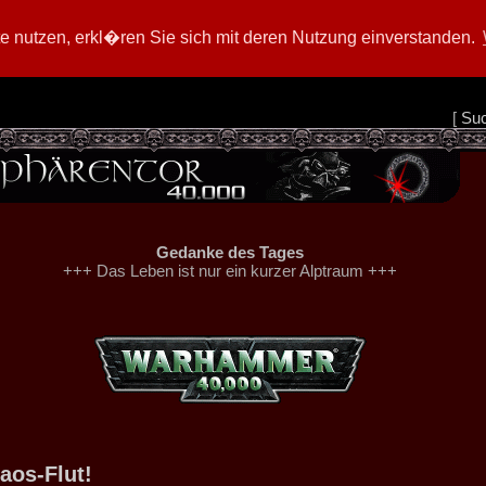
 nutzen, erkl�ren Sie sich mit deren Nutzung einverstanden.
[
Su
Gedanke des Tages
+++ Das Leben ist nur ein kurzer Alptraum +++
aos-Flut!