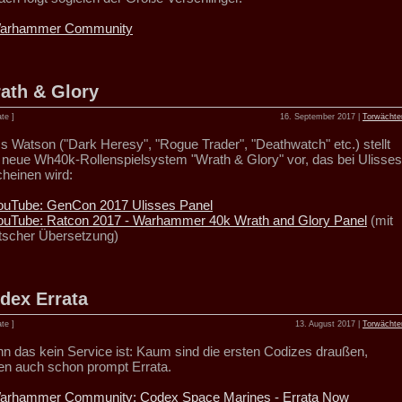
arhammer Community
ath & Glory
te ]
16. September 2017 |
Torwächte
s Watson ("Dark Heresy", "Rogue Trader", "Deathwatch" etc.) stellt
 neue Wh40k-Rollenspielsystem "Wrath & Glory" vor, das bei Ulisses
cheinen wird:
ouTube: GenCon 2017 Ulisses Panel
ouTube: Ratcon 2017 - Warhammer 40k Wrath and Glory Panel
(mit
tscher Übersetzung)
dex Errata
te ]
13. August 2017 |
Torwächte
n das kein Service ist: Kaum sind die ersten Codizes draußen,
gen auch schon prompt Errata.
arhammer Community: Codex Space Marines - Errata Now