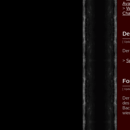
Ava
>
W
Cha
De
[ Upda
Der
>
S
Fo
[ Upda
Der
des
Bac
wie