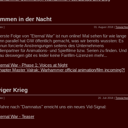
immen in der Nacht
te ]
01. August 2018 |
Torwächte
erste Folge von "Eternal War" ist nun online! Mal sehen für wie lange
enn parallel hat GW öffentlich gemacht, was wir bereits wussten: Es
t nun forcierte Anstrengungen seitens des Unternehmens
ienpartner für Animations- und Spielfilme bzw. Serien zu finden. Und
au deswegen gibt es leider keine Fanfilm-Lizenzen mehr...
ternal War - Phase 1: Voices at Night
hapter Master Valrak: Warhammer official animation/film incoming?!
iger Krieg
te ]
20. Juli 2018 |
Torwächte
 Jahre nach "Damnatus" erreicht uns ein neues Vid-Signal:
ternal War - Teaser