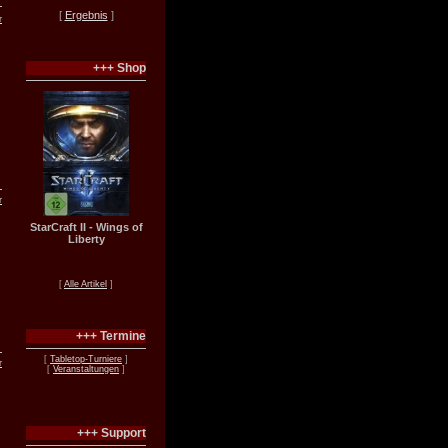
[
Ergebnis
]
r
+++ Shop
r
StarCraft II - Wings of
Liberty
[
Alle Artikel
]
+++ Termine
[
Tabletop-Turniere
]
r
[
Veranstaltungen
]
+++ Support