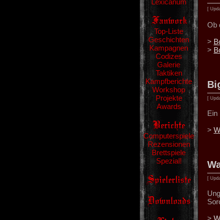
Lexicanum
[ Upda
Ob 
Top-Liste
Geschichten
>
B
Kampagnen
>
B
Codizes
Galerie
Taktiken
Kampfberichte
Bi
Workshop
Projekte
[ Upda
Awards
Ein
>
W
Computerspiele
Rezensionen
Brettspiele
Spezial!
Wa
[ Upda
Ung
Sor
>
W