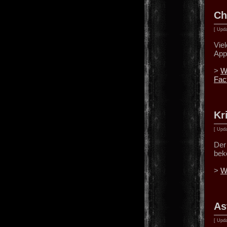
Ch
[ Upda
Vie
App
>
W
Fac
Kr
[ Upda
Der 
beko
>
W
As
[ Upda