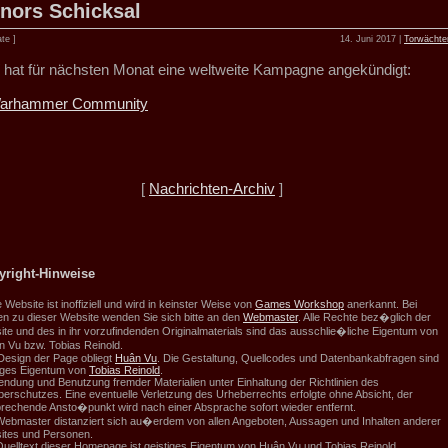
nors Schicksal
te ]
14. Juni 2017 |
Torwächte
hat für nächsten Monat eine weltweite Kampagne angekündigt:
arhammer Community
[
Nachrichten-Archiv
]
yright-Hinweise
 Website ist inoffiziell und wird in keinster Weise von
Games Workshop
anerkannt. Bei
n zu dieser Website wenden Sie sich bitte an den
Webmaster
. Alle Rechte bez�glich der
te und des in ihr vorzufindenden Originalmaterials sind das ausschlie�liche Eigentum von
 Vu bzw. Tobias Reinold.
Design der Page obliegt
Huân Vu
. Die Gestaltung, Quellcodes und Datenbankabfragen sind
tiges Eigentum von
Tobias Reinold
.
ndung und Benutzung fremder Materialien unter Einhaltung der Richtlinien des
erschutzes. Eine eventuelle Verletzung des Urheberrechts erfolgte ohne Absicht, der
rechende Ansto�punkt wird nach einer Absprache sofort wieder entfernt.
ebmaster distanziert sich au�erdem von allen Angeboten, Aussagen und Inhalten anderer
ites und Personen.
uelltext dieser Homepage ist geistiges Eigentum von Huân Vu und Tobias Reinold.