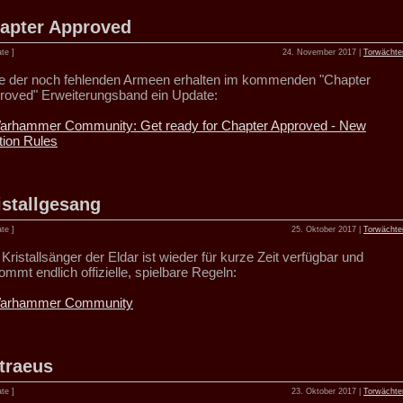
apter Approved
te ]
24. November 2017 |
Torwächte
le der noch fehlenden Armeen erhalten im kommenden "Chapter
roved" Erweiterungsband ein Update:
arhammer Community: Get ready for Chapter Approved - New
tion Rules
istallgesang
te ]
25. Oktober 2017 |
Torwächte
Kristallsänger der Eldar ist wieder für kurze Zeit verfügbar und
mmt endlich offizielle, spielbare Regeln:
arhammer Community
traeus
te ]
23. Oktober 2017 |
Torwächte