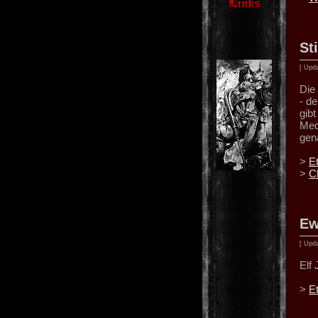
St
[ Upda
Die 
- d
gib
Med
gen
>
E
>
C
Ew
[ Upda
Elf
>
E