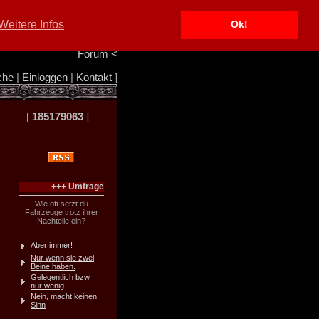
Portal
<
Weitere Infos
Ok!
Info/Impressum
<
Team
<
Forum
<
che
|
Einloggen
|
Kontakt
]
[
185179063
]
+++ Umfrage
Wie oft setzt du
Fahrzeuge trotz ihrer
Nachteile ein?
Aber immer!
Nur wenn sie zwei
Beine haben.
Gelegentlich bzw.
nur wenig
Nein, macht keinen
Sinn