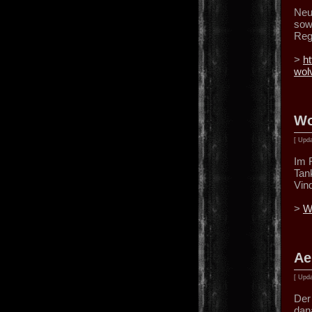
Neu
sow
Reg
>
h
wol
Wo
[ Upda
Im 
Tan
Vin
>
W
Ae
[ Upda
Der
dan