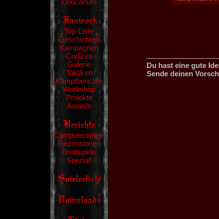
Lexicanum
Top-Liste
Geschichten
Kampagnen
Codizes
Galerie
Du hast eine gute Id
Taktiken
Sende deinen Vorsch
Kampfberichte
Workshop
Projekte
Awards
Computerspiele
Rezensionen
Brettspiele
Spezial!