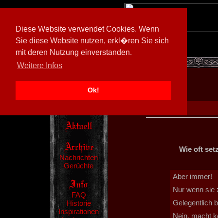
Diese Website verwendet Cookies. Wenn
Sie diese Website nutzen, erkl�ren Sie sich
mit deren Nutzung einverstanden.
[
594026/M3
]
Weitere Infos
Ok!
Wie oft set
Nachrichten
Gerüchte
Aber immer!
Nur wenn sie 
FAQ
Gelegentlich 
Historie
Inspirationen
Nein, macht k