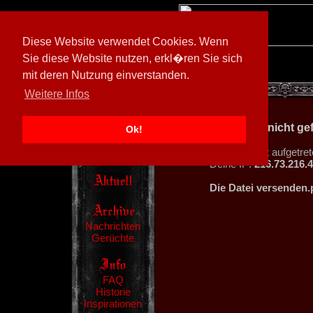
Diese Website verwendet Cookies. Wenn
Sie diese Website nutzen, erkl�ren Sie sich
mit deren Nutzung einverstanden.
[
605026/M3
]
Weitere Infos
404 - Datei nicht g
Ok!
Ein Fehler ist aufgetret
Deine IP:
216.73.216.
Die Datei versenden.
Nachrichten
Gerüchte
FAQ
Historie
Inspirationen