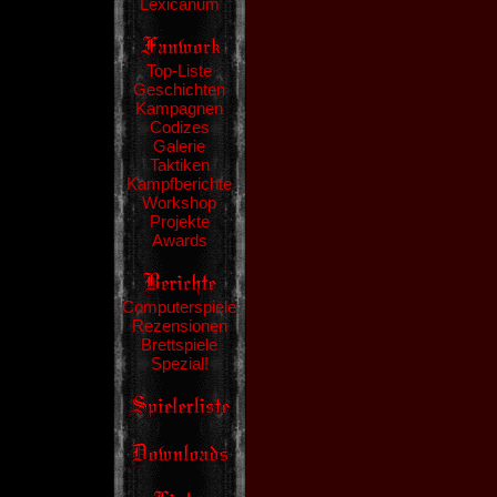
Lexicanum
Top-Liste
Geschichten
Kampagnen
Codizes
Galerie
Taktiken
Kampfberichte
Workshop
Projekte
Awards
Computerspiele
Rezensionen
Brettspiele
Spezial!