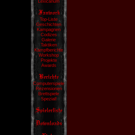
Lexicanum
Top-Liste
Geschichten
Kampagnen
Codizes
Galerie
Taktiken
Kampfberichte
Workshop
Projekte
Awards
Computerspiele
Rezensionen
Brettspiele
Spezial!