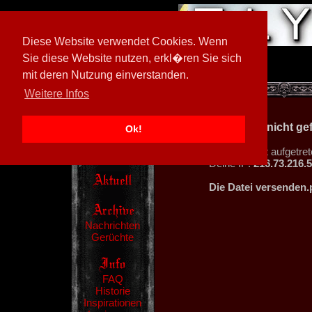
Diese Website verwendet Cookies. Wenn
Sie diese Website nutzen, erkl�ren Sie sich
mit deren Nutzung einverstanden.
[
597026/M3
]
Weitere Infos
404 - Datei nicht g
Ok!
Ein Fehler ist aufgetret
Deine IP:
216.73.216.5
Die Datei versenden.
Nachrichten
Gerüchte
FAQ
Historie
Inspirationen