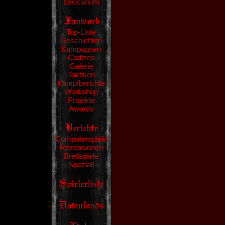
Lexicanum
Top-Liste
Geschichten
Kampagnen
Codizes
Galerie
Taktiken
Kampfberichte
Workshop
Projekte
Awards
Computerspiele
Rezensionen
Brettspiele
Spezial!