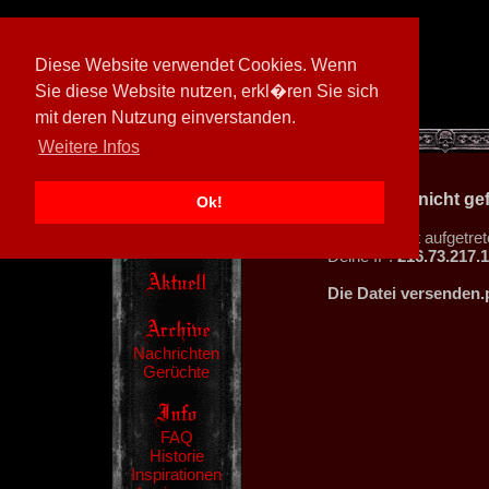
Diese Website verwendet Cookies. Wenn
Sie diese Website nutzen, erkl�ren Sie sich
mit deren Nutzung einverstanden.
[
597026/M3
]
Weitere Infos
404 - Datei nicht g
Ok!
Ein Fehler ist aufgetret
Deine IP:
216.73.217.
Die Datei versenden.
Nachrichten
Gerüchte
FAQ
Historie
Inspirationen