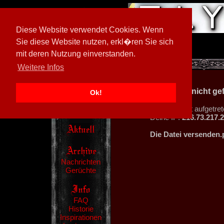
Diese Website verwendet Cookies. Wenn
Sie diese Website nutzen, erkl�ren Sie sich
mit deren Nutzung einverstanden.
[
597026/M3
]
Weitere Infos
404 - Datei nicht g
Ok!
Ein Fehler ist aufgetret
Deine IP:
216.73.217.
Die Datei versenden.
Nachrichten
Gerüchte
FAQ
Historie
Inspirationen