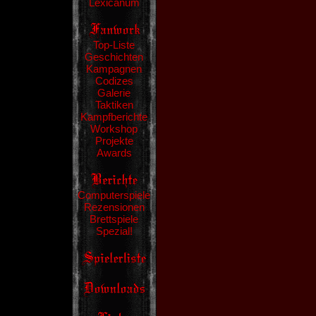
Lexicanum
Top-Liste
Geschichten
Kampagnen
Codizes
Galerie
Taktiken
Kampfberichte
Workshop
Projekte
Awards
Computerspiele
Rezensionen
Brettspiele
Spezial!