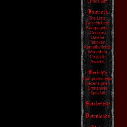
Lexicanum
Top-Liste
Geschichten
Kampagnen
Codizes
Galerie
Taktiken
Kampfberichte
Workshop
Projekte
Awards
Computerspiele
Rezensionen
Brettspiele
Spezial!