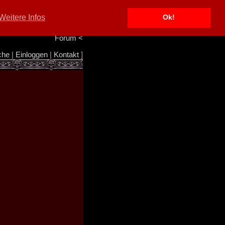
Portal
<
Weitere Infos
Ok!
Info/Impressum
<
Team
<
Forum
<
che
|
Einloggen
|
Kontakt
]