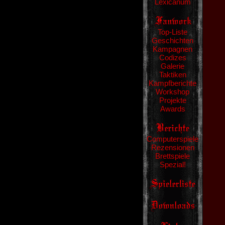
Lexicanum
Top-Liste
Geschichten
Kampagnen
Codizes
Galerie
Taktiken
Kampfberichte
Workshop
Projekte
Awards
Computerspiele
Rezensionen
Brettspiele
Spezial!