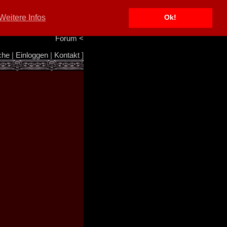
Portal
<
Weitere Infos
Ok!
Info/Impressum
<
Team
<
Forum
<
che
|
Einloggen
|
Kontakt
]