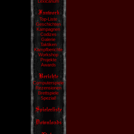
Lexicanum
Top-Liste
Geschichten
Kampagnen
Codizes
Galerie
Taktiken
Kampfberichte
Workshop
Projekte
Awards
Computerspiele
Rezensionen
Brettspiele
Spezial!