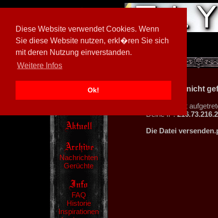
Diese Website verwendet Cookies. Wenn
Sie diese Website nutzen, erkl�ren Sie sich
mit deren Nutzung einverstanden.
[
594026/M3
]
Weitere Infos
404 - Datei nicht g
Ok!
Ein Fehler ist aufgetret
Deine IP:
216.73.216.
Die Datei versenden.
Nachrichten
Gerüchte
FAQ
Historie
Inspirationen