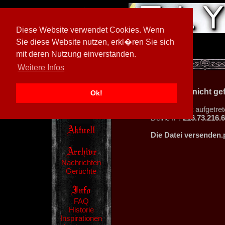
Diese Website verwendet Cookies. Wenn
Sie diese Website nutzen, erkl�ren Sie sich
mit deren Nutzung einverstanden.
[
597026/M3
]
Weitere Infos
404 - Datei nicht g
Ok!
Ein Fehler ist aufgetret
Deine IP:
216.73.216.
Die Datei versenden.
Nachrichten
Gerüchte
FAQ
Historie
Inspirationen