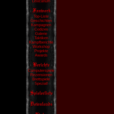
Lexicanum
Top-Liste
Geschichten
Kampagnen
Codizes
Galerie
Taktiken
Kampfberichte
Workshop
Projekte
Awards
Computerspiele
Rezensionen
Brettspiele
Spezial!