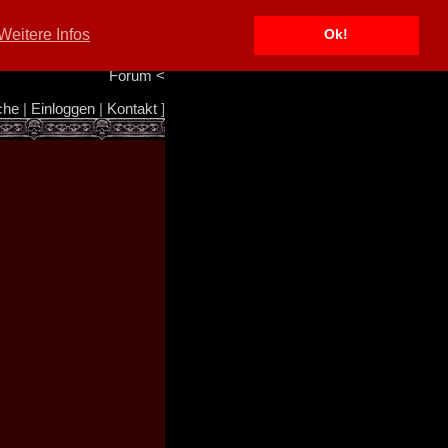
Portal
<
Weitere Infos
Ok!
Info/Impressum
<
Team
<
Forum
<
che
|
Einloggen
|
Kontakt
]