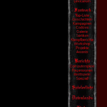
Lexicanum
Top-Liste
Geschichten
Kampagnen
Codizes
Galerie
Taktiken
Kampfberichte
Workshop
Projekte
Awards
Computerspiele
Rezensionen
Brettspiele
Spezial!