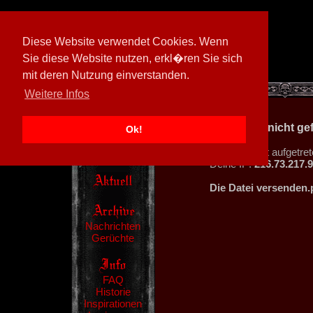
Diese Website verwendet Cookies. Wenn
Sie diese Website nutzen, erkl�ren Sie sich
mit deren Nutzung einverstanden.
[
597026/M3
]
Weitere Infos
404 - Datei nicht g
Ok!
Ein Fehler ist aufgetret
Deine IP:
216.73.217.
Die Datei versenden.
Nachrichten
Gerüchte
FAQ
Historie
Inspirationen