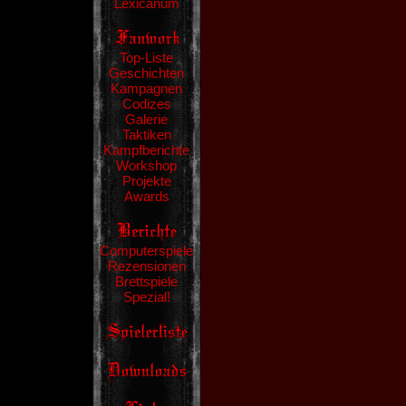
Lexicanum
Top-Liste
Geschichten
Kampagnen
Codizes
Galerie
Taktiken
Kampfberichte
Workshop
Projekte
Awards
Computerspiele
Rezensionen
Brettspiele
Spezial!