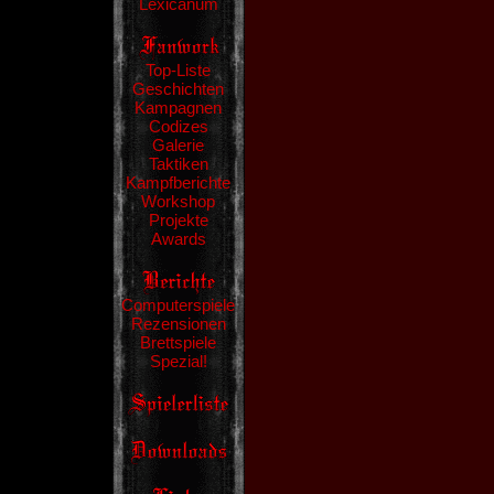
Lexicanum
Top-Liste
Geschichten
Kampagnen
Codizes
Galerie
Taktiken
Kampfberichte
Workshop
Projekte
Awards
Computerspiele
Rezensionen
Brettspiele
Spezial!