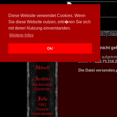
Diese Website verwendet Cookies. Wenn
Sie diese Website nutzen, erkl�ren Sie sich
mit deren Nutzung einverstanden.
[
602026/M3
]
Weitere Infos
404 - Datei nicht g
Ok!
Ein Fehler ist aufgetret
Deine IP:
216.73.216.
Die Datei versenden.
Nachrichten
Gerüchte
FAQ
Historie
Inspirationen