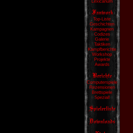
Lexicanum
Top-Liste
Geschichten
Kampagnen
Codizes
Galerie
Taktiken
Kampfberichte
Workshop
Projekte
Awards
Computerspiele
Rezensionen
Brettspiele
Spezial!