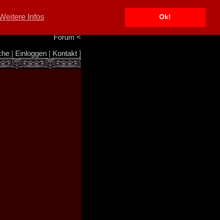
Portal
<
Weitere Infos
Ok!
Info/Impressum
<
Team
<
Forum
<
che
|
Einloggen
|
Kontakt
]