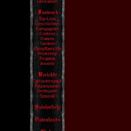
Lexicanum
Top-Liste
Geschichten
Kampagnen
Codizes
Galerie
Taktiken
Kampfberichte
Workshop
Projekte
Awards
Computerspiele
Rezensionen
Brettspiele
Spezial!