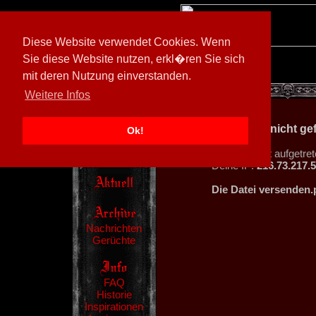
Diese Website verwendet Cookies. Wenn
Sie diese Website nutzen, erkl�ren Sie sich
mit deren Nutzung einverstanden.
[
594026/M3
]
Weitere Infos
404 - Datei nicht g
Ok!
Ein Fehler ist aufgetret
Deine IP:
216.73.217.
Die Datei versenden.
Nachrichten
Gerüchte
FAQ
Historie
Inspirationen