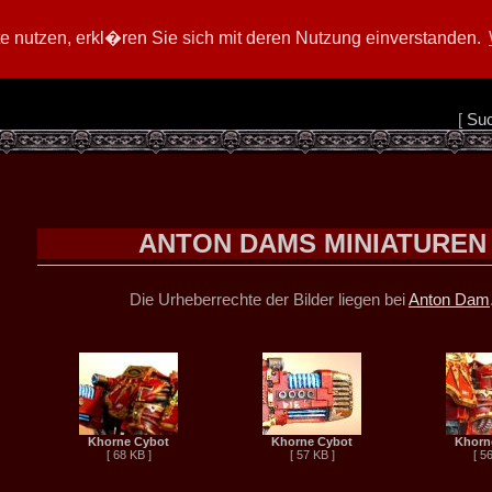
 nutzen, erkl�ren Sie sich mit deren Nutzung einverstanden.
[
Su
ANTON DAMS MINIATUREN
Die Urheberrechte der Bilder liegen bei
Anton Dam
Khorne Cybot
Khorne Cybot
Khorn
[ 68 KB ]
[ 57 KB ]
[ 5