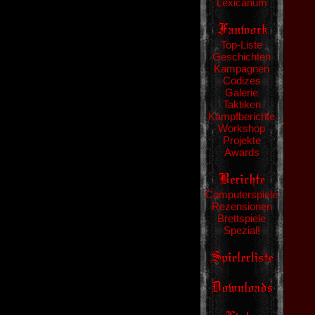
Lexicanum
Top-Liste
Geschichten
Kampagnen
Codizes
Galerie
Taktiken
Kampfberichte
Workshop
Projekte
Awards
Computerspiele
Rezensionen
Brettspiele
Spezial!