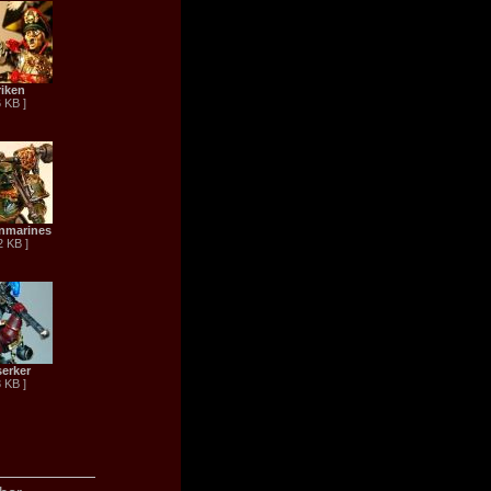
riken
6 KB ]
nmarines
2 KB ]
serker
3 KB ]