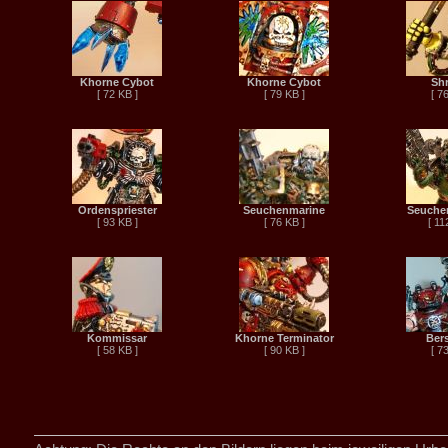
Khorne Cybot
Khorne Cybot
Sh
[ 72 KB ]
[ 79 KB ]
[ 7
Ordenspriester
Seuchenmarine
Seuche
[ 93 KB ]
[ 76 KB ]
[ 11
Kommissar
Khorne Terminator
Ber
[ 58 KB ]
[ 90 KB ]
[ 7