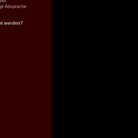
ber.
ige Absprache
cht werden?