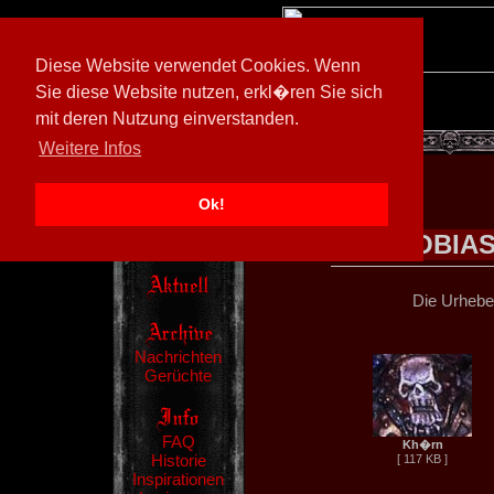
Diese Website verwendet Cookies. Wenn
Sie diese Website nutzen, erkl�ren Sie sich
mit deren Nutzung einverstanden.
[
594026/M3
]
Weitere Infos
Ok!
TOBIAS
Die Urheber
Nachrichten
Gerüchte
FAQ
Kh�rn
Historie
[ 117 KB ]
Inspirationen