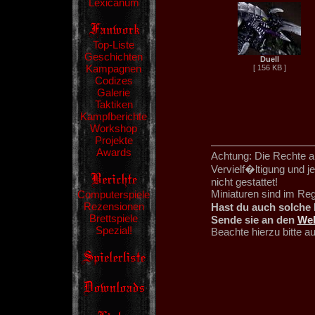
Lexicanum
Top-Liste
Geschichten
Duell
Kampagnen
[ 156 KB ]
Codizes
Galerie
Taktiken
Kampfberichte
Workshop
Projekte
Awards
Achtung: Die Rechte an
Vervielf�ltigung und 
nicht gestattet!
Miniaturen sind im Re
Computerspiele
Rezensionen
Hast du auch solche 
Brettspiele
Sende sie an den
We
Spezial!
Beachte hierzu bitte 