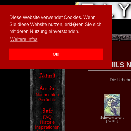
Diese Website verwendet Cookies. Wenn
Sie diese Website nutzen, erkl�ren Sie sich
mit deren Nutzung einverstanden.
[
605026/M3
]
Weitere Infos
Ok!
NILS 
Die Urheber
Nachrichten
Gerüchte
FAQ
Schwarmtyrant
[ 57 KB ]
Historie
Inspirationen