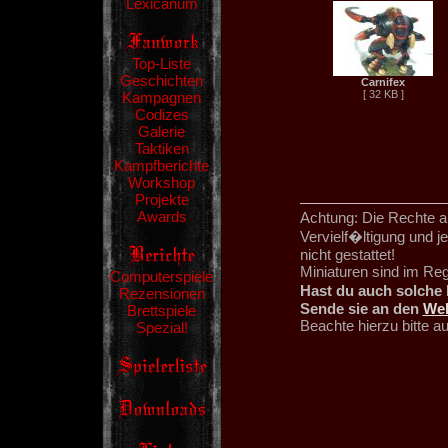
Lexicanum
Top-Liste
Geschichten
Carnifex
[ 32 KB ]
Kampagnen
Codizes
Galerie
Taktiken
Kampfberichte
Workshop
Projekte
Awards
Achtung: Die Rechte an
Vervielf�ltigung und 
nicht gestattet!
Miniaturen sind im Re
Computerspiele
Hast du auch solche 
Rezensionen
Sende sie an den
We
Brettspiele
Beachte hierzu bitte 
Spezial!