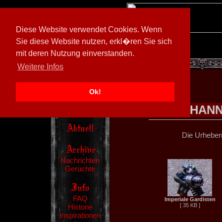
Diese Website verwendet Cookies. Wenn
Sie diese Website nutzen, erkl�ren Sie sich
mit deren Nutzung einverstanden.
[
602026/M3
]
Weitere Infos
Ok!
JOHANN
Die Urheberr
Nachrichten
Gerüchte
FAQ
Imperiale Gardisten
[ 35 KB ]
Historie
Inspirationen