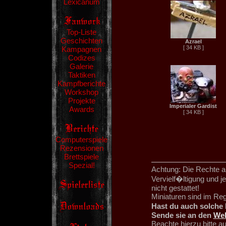
Lexicanum
Top-Liste
Geschichten
Azrael
[ 34 KB ]
Kampagnen
Codizes
Galerie
Taktiken
Kampfberichte
Workshop
Projekte
Imperialer Gardist
Awards
[ 34 KB ]
Computerspiele
Rezensionen
Brettspiele
Spezial!
Achtung: Die Rechte an
Vervielf�ltigung und 
nicht gestattet!
Miniaturen sind im Re
Hast du auch solche 
Sende sie an den
We
Beachte hierzu bitte 