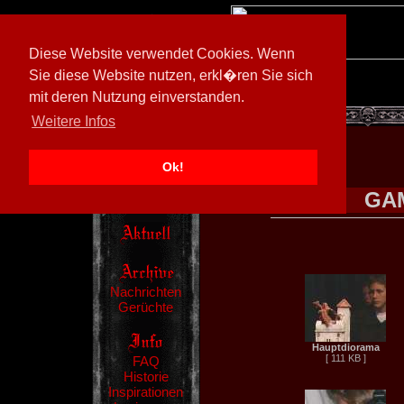
Diese Website verwendet Cookies. Wenn
Sie diese Website nutzen, erkl�ren Sie sich
mit deren Nutzung einverstanden.
[
602026/M3
]
Weitere Infos
Ok!
GAM
Nachrichten
Gerüchte
Hauptdiorama
[ 111 KB ]
FAQ
Historie
Inspirationen