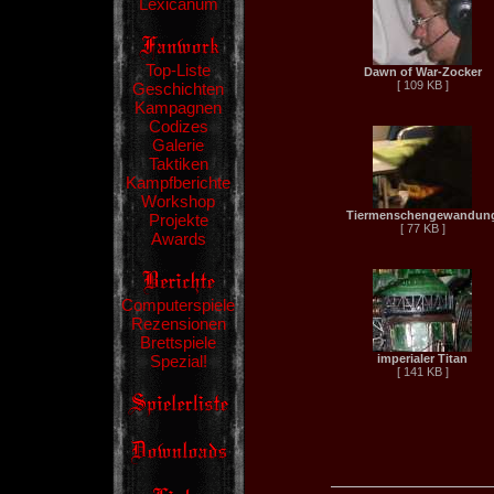
Lexicanum
Top-Liste
Dawn of War-Zocker
[ 109 KB ]
Geschichten
Kampagnen
Codizes
Galerie
Taktiken
Kampfberichte
Workshop
Tiermenschengewandun
Projekte
[ 77 KB ]
Awards
Computerspiele
Rezensionen
Brettspiele
Spezial!
imperialer Titan
[ 141 KB ]