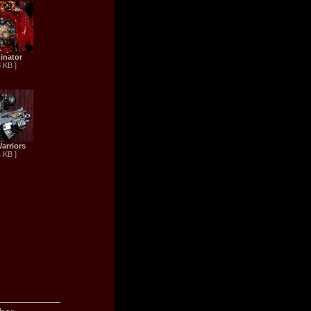
inator
8 KB ]
Warriors
4 KB ]