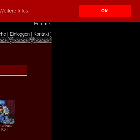
Portal
<
Weitere Infos
Ok!
Info/Impressum
<
Team
<
Forum
<
che
|
Einloggen
|
Kontakt
]
marines
9 KB ]