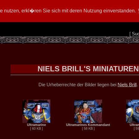
 nutzen, erkl�ren Sie sich mit deren Nutzung einverstanden.
[
Su
NIELS BRILL'S MINIATUREN
Die Urheberrechte der Bilder liegen bei
Niels Brill
.
Ultramarine
Ultramarines Kommandant
Ultra
[ 60 KB ]
[ 58 KB ]
[ 5