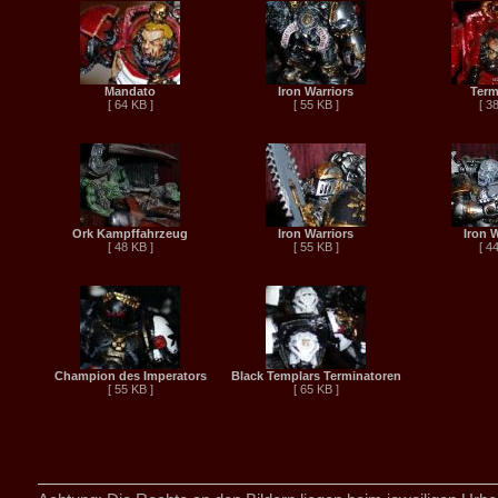
Mandato
Iron Warriors
Term
[ 64 KB ]
[ 55 KB ]
[ 3
Ork Kampffahrzeug
Iron Warriors
Iron 
[ 48 KB ]
[ 55 KB ]
[ 4
Champion des Imperators
Black Templars Terminatoren
[ 55 KB ]
[ 65 KB ]