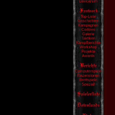
Lexicanum
Top-Liste
Geschichten
Kampagnen
Codizes
Galerie
Taktiken
Kampfberichte
Workshop
Projekte
Awards
Computerspiele
Rezensionen
Brettspiele
Spezial!