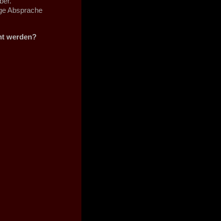
ber.
ige Absprache
cht werden?