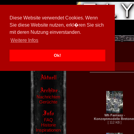
Diese Website verwendet Cookies. Wenn
Sie diese Website nutzen, erkl�ren Sie sich
mit deren Nutzung einverstanden.
[
602026/M3
]
Weitere Infos
Ok!
Nachrichten
Gerüchte
Wh Fantasy -
Konzeptmodelle Bretone
FAQ
[ 112 KB ]
Historie
Inspirationen