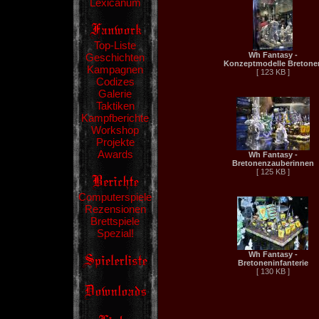
Lexicanum
Top-Liste
Wh Fantasy -
Geschichten
Konzeptmodelle Bretone
Kampagnen
[ 123 KB ]
Codizes
Galerie
Taktiken
Kampfberichte
Workshop
Projekte
Awards
Wh Fantasy -
Bretonenzauberinnen
[ 125 KB ]
Computerspiele
Rezensionen
Brettspiele
Spezial!
Wh Fantasy -
Bretoneninfanterie
[ 130 KB ]