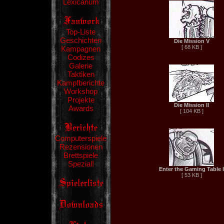
Lexicanum
Top-Liste
Geschichten
Die Mission V
[ 68 KB ]
Kampagnen
Codizes
Galerie
Taktiken
Kampfberichte
Workshop
Projekte
Die Mission II
Awards
[ 104 KB ]
Computerspiele
Rezensionen
Brettspiele
Spezial!
Enter the Gaming Table I
[ 53 KB ]