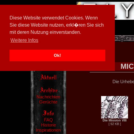
Diese Website verwendet Cookies. Wenn
Sie diese Website nutzen, erkl�ren Sie sich
mit deren Nutzung einverstanden.
[
602026/M3
]
Weitere Infos
Ok!
MIC
Die Urheber
Nachrichten
Gerüchte
FAQ
Die Mission VIII
[ 92 KB ]
Historie
Inspirationen