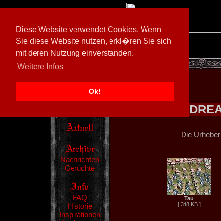
Diese Website verwendet Cookies. Wenn
Sie diese Website nutzen, erkl�ren Sie sich
mit deren Nutzung einverstanden.
[
602026/M3
]
Weitere Infos
Ok!
ANDREA
Die Urheberr
Nachrichten
Gerüchte
FAQ
Tau
[ 348 KB ]
Historie
Inspirationen