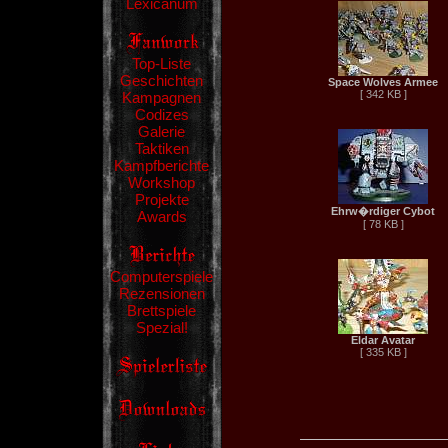
Lexicanum
Top-Liste
Geschichten
Space Wolves Armee
[ 342 KB ]
Kampagnen
Codizes
Galerie
Taktiken
Kampfberichte
Workshop
Projekte
Ehrw�rdiger Cybot
Awards
[ 78 KB ]
Computerspiele
Rezensionen
Brettspiele
Spezial!
Eldar Avatar
[ 335 KB ]