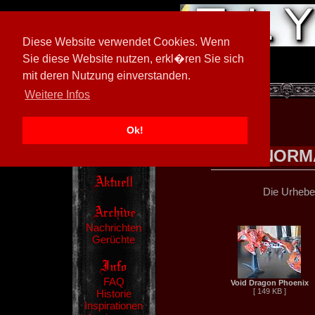
Diese Website verwendet Cookies. Wenn
Sie diese Website nutzen, erkl�ren Sie sich
mit deren Nutzung einverstanden.
[
602026/M3
]
Weitere Infos
Ok!
NORM
Die Urheber
Nachrichten
Gerüchte
FAQ
Void Dragon Phoenix
[ 149 KB ]
Historie
Inspirationen