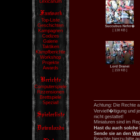
Lexicanum
Top-Liste
Geschichten
Succubus Nefer�
Kampagnen
[ 138 KB ]
Codizes
Galerie
Taktiken
Kampfberichte
Workshop
Projekte
Lord Dranei
Awards
[ 159 KB ]
Computerspiele
Rezensionen
Brettspiele
Spezial!
Achtung: Die Rechte an
Vervielf�ltigung und 
nicht gestattet!
Miniaturen sind im Re
Hast du auch solche 
Sende sie an den
We
Beachte hierzu bitte 